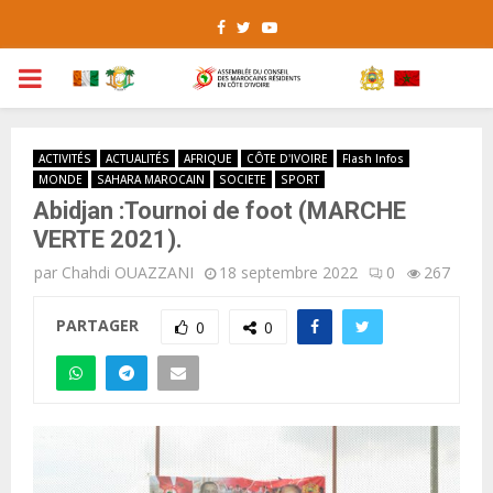
Facebook
Twitter
Youtube
PRIMARY
MENU
ACTIVITÉS
ACTUALITÉS
AFRIQUE
CÔTE D'IVOIRE
Flash Infos
MONDE
SAHARA MAROCAIN
SOCIETE
SPORT
Abidjan :Tournoi de foot (MARCHE
VERTE 2021).
par
Chahdi OUAZZANI
18 septembre 2022
0
267
PARTAGER
0
0