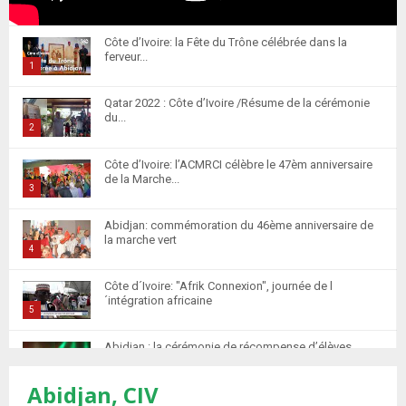
Côte d’Ivoire: la Fête du Trône célébrée dans la
ferveur...
1
T
Qatar 2022 : Côte d’Ivoire /Résume de la cérémonie
h
du...
u
2
m
T
Côte d’Ivoire: l’ACMRCI célèbre le 47èm anniversaire
b
h
de la Marche...
n
u
3
a
m
T
i
Abidjan: commémoration du 46ème anniversaire de
b
h
la marche vert
l
n
u
4
y
a
m
T
o
i
Côte d´Ivoire: "Afrik Connexion", journée de l
b
h
u
´intégration africaine
l
n
u
5
t
y
a
m
T
u
o
i
Abidjan : la cérémonie de récompense d’élèves
b
h
b
u
marocains qui ont...
l
n
u
6
e
t
y
Abidjan, CIV
a
m
T
u
o