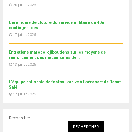
a
u
20 juillet 2026
o
i
b
u
l
e
t
y
Cérémonie de clôture du service militaire du 40e
u
o
contingent des...
b
u
17 juillet 2026
e
t
u
b
Entretiens maroco-djiboutiens sur les moyens de
e
renforcement des mécanismes de...
13 juillet 2026
L’équipe nationale de football arrive à l’aéroport de Rabat-
Salé
12 juillet 2026
Rechercher
RECHERCHER