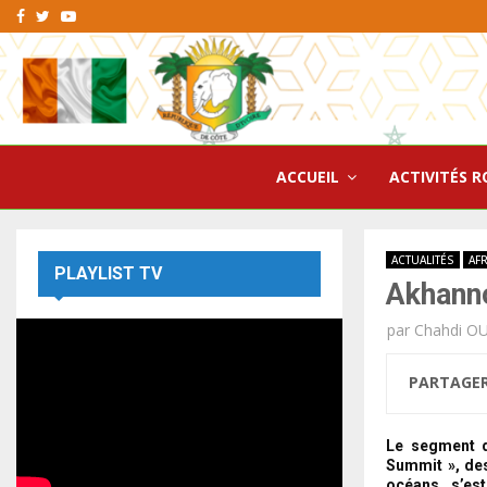
Facebook
Twitter
Youtube
ACCUEIL
ACTIVITÉS R
ACTUALITÉS
AF
PLAYLIST TV
Akhanno
par
Chahdi O
PARTAGE
Le segment d
Summit », des
océans, s’es