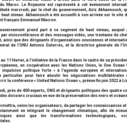
n du Maroc. Le Royaume est représenté à cet événement internati
débuté mercredi, par le chef du gouvernement, Aziz Akhannouch, q
 haut niveau. Akhannouch a été accueilli à son arrivée sur le site 
ent français Emmanuel Macron.
ouvernement prend part à ce segment de haut niveau, auquel p
u par visioconférence et des messages vidéo, une trentaine de chef
 ainsi que des dirigeants d’organisations onusiennes et internatio
néral de l’ONU Antonio Guterres, et la directrice générale de l’
au 11 février, à l’initiative de la France dans le cadre de sa présid
uropéenne, en coopération avec les Nations Unies, le One Ocean
 impulsion politique forte » à l’agenda européen et internation
 particulier pour faire aboutir les négociations multilatérales
rrir la conférence « United Nations Ocean », prévue fin juin 2022 à L
di, près de 400 experts, ONG et dirigeants politiques des quatre 
 des dossiers cruciaux en vue de la préservation des mers et océans
mettra, selon les organisateurs, de partager les connaissances et 
otamment en intégrant le changement climatique, afin de mieux 
niques ainsi que les transformations technologiques, scie
tales.