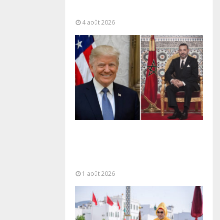
“responsabilité partagée” et le
Maroc...
4 août 2026
La voie express Tiznit-Dakhla
baptisée “Donald J. Trump
Highway”, une parfaite
illustration...
1 août 2026