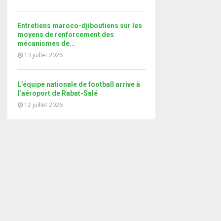
i
b
b
u
l
n
e
t
y
a
Entretiens maroco-djiboutiens sur les
u
o
i
moyens de renforcement des
b
u
mécanismes de...
l
e
t
13 juillet 2026
y
u
o
b
u
e
L’équipe nationale de football arrive à
t
l’aéroport de Rabat-Salé
u
12 juillet 2026
b
e