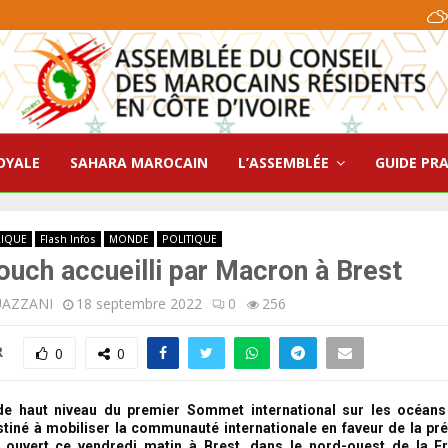
OYALE
SAHARA MAROCAIN
L’ASSEMBLÉE
GUIDE PR
RIQUE
Flash Infos
MONDE
POLITIQUE
uch accueilli par Macron à Brest
UAZZANI
18 septembre 2022
0
256
R
0
0
e haut niveau du premier Sommet international sur les océan
tiné à mobiliser la communauté internationale en faveur de la pr
t ouvert ce vendredi matin à Brest, dans le nord-ouest de la Fr