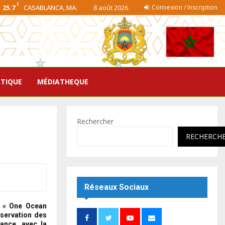
C
25.7
CASABLANCA, MA.
8 août 2026
Connexion / Inscription
ATIQUE
MÉDIATHEQUE
Rechercher
RECHERCH
Réseaux Sociaux
s « One Ocean
éservation des
ance, avec la