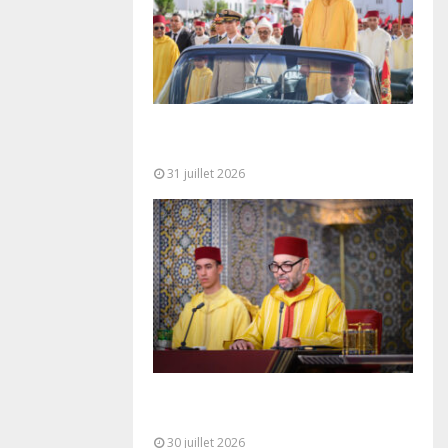
Fête du Trône : SM le Roi, Amir Al-
Mouminine, préside à Tétouan...
31 juillet 2026
SM le Roi adresse un Discours à
la Nation à l’occasion de...
30 juillet 2026