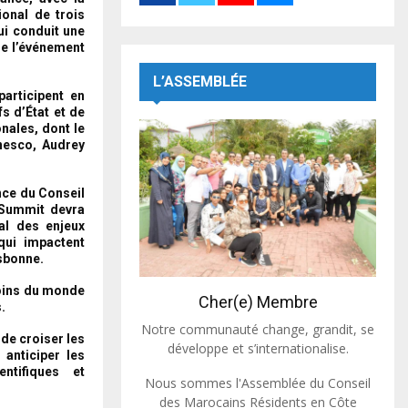
onal de trois
ui conduit une
de l’événement
L’ASSEMBLÉE
articipent en
s d’État et de
nales, dont le
Unesco, Audrey
ence du Conseil
 Summit devra
al des enjeux
 qui impactent
isbonne.
coins du monde
Cher(e) Membre
.
Notre communauté change, grandit, se
de croiser les
développe et s’internationalise.
anticiper les
ntifiques et
Nous sommes l'Assemblée du Conseil
des Marocains Résidents en Côte