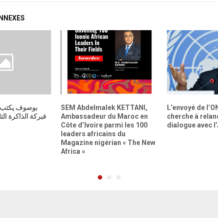
ONNEXES
بوصوف يكتب 
SEM Abdelmalek KETTANI,
L’envoyé de l’O
فبركة الذاكرة ال
Ambassadeur du Maroc en
cherche à relan
Côte d’Ivoire parmi les 100
dialogue avec l
leaders africains du
Magazine nigérian « The New
Africa »