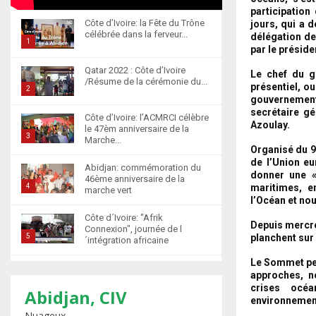
participatio
Côte d’Ivoire: la Fête du Trône
jours, qui a 
célébrée dans la ferveur...
délégation de
1
par le présid
T
Qatar 2022 : Côte d’Ivoire
Le chef du g
h
/Résume de la cérémonie du...
présentiel, o
u
2
gouvernement,
m
T
secrétaire gé
Côte d’Ivoire: l’ACMRCI célèbre
b
h
Azoulay.
le 47èm anniversaire de la
n
u
3
Marche...
a
Organisé du 9 
m
T
de l’Union e
i
b
Abidjan: commémoration du
h
donner une «
l
46ème anniversaire de la
n
u
maritimes, en
4
marche vert
y
a
m
l’Océan et nou
T
o
i
b
Côte d´Ivoire: "Afrik
h
u
Depuis mercre
l
n
Connexion", journée de l
u
planchent sur
5
t
´intégration africaine
y
a
m
u
T
o
i
Le Sommet per
b
b
Abidjan : la cérémonie de
h
u
l
approches, n
n
récompense d’élèves
e
u
t
crises océa
6
y
marocains qui ont...
Abidjan, CIV
a
m
u
environnemen
o
T
i
Nuageux
b