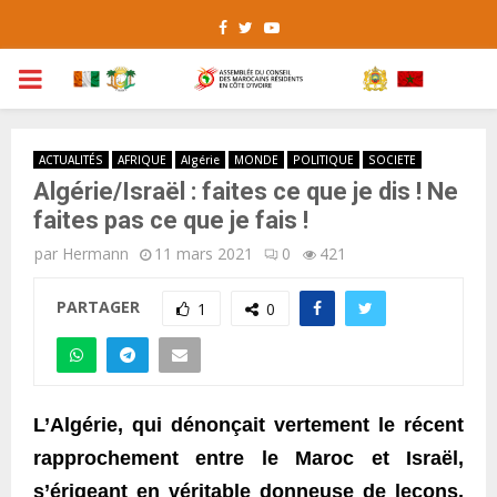
Facebook
Twitter
Youtube
PRIMARY
MENU
ACTUALITÉS
AFRIQUE
Algérie
MONDE
POLITIQUE
SOCIETE
Algérie/Israël : faites ce que je dis ! Ne
faites pas ce que je fais !
par
Hermann
11 mars 2021
0
421
PARTAGER
1
0
L’Algérie, qui dénonçait vertement le récent
rapprochement entre le Maroc et Israël,
s’érigeant en véritable donneuse de leçons,