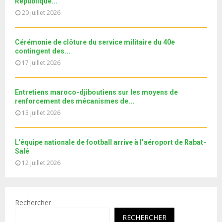
t
République...
y
a
u
20 juillet 2026
o
i
b
u
l
e
t
y
Cérémonie de clôture du service militaire du 40e
u
o
contingent des...
b
u
17 juillet 2026
e
t
u
b
Entretiens maroco-djiboutiens sur les moyens de
e
renforcement des mécanismes de...
13 juillet 2026
L’équipe nationale de football arrive à l’aéroport de Rabat-
Salé
12 juillet 2026
Rechercher
RECHERCHER