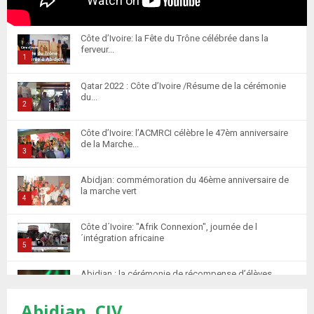
Côte d’Ivoire: la Fête du Trône célébrée dans la
ferveur...
1
T
Qatar 2022 : Côte d’Ivoire /Résume de la cérémonie
h
du...
u
2
m
T
Côte d’Ivoire: l’ACMRCI célèbre le 47èm anniversaire
b
h
de la Marche...
n
u
3
a
m
T
i
Abidjan: commémoration du 46ème anniversaire de
b
h
la marche vert
l
n
u
4
y
a
m
T
o
i
Côte d´Ivoire: "Afrik Connexion", journée de l
b
h
u
´intégration africaine
l
n
u
5
t
y
a
m
T
u
o
i
Abidjan : la cérémonie de récompense d’élèves
b
h
b
u
marocains qui ont...
l
n
u
6
e
t
y
Abidjan, CIV
a
m
T