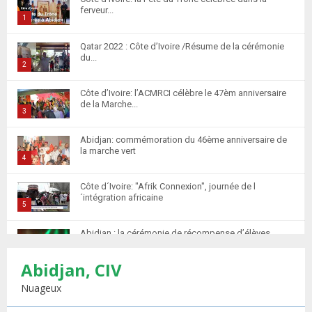
ferveur...
1
T
Qatar 2022 : Côte d’Ivoire /Résume de la cérémonie
h
du...
u
2
m
T
Côte d’Ivoire: l’ACMRCI célèbre le 47èm anniversaire
b
h
de la Marche...
n
u
3
a
m
T
i
Abidjan: commémoration du 46ème anniversaire de
b
h
la marche vert
l
n
u
4
y
a
m
T
o
i
Côte d´Ivoire: "Afrik Connexion", journée de l
b
h
u
´intégration africaine
l
n
u
5
t
y
a
m
T
u
o
i
Abidjan : la cérémonie de récompense d’élèves
b
h
b
u
marocains qui ont...
l
n
u
6
e
t
y
Abidjan, CIV
a
m
T
u
o
i
Retour des MRE : Les Marocains de Côte d'Ivoire
b
h
Nuageux
b
u
saluent...
l
n
u
7
e
t
y