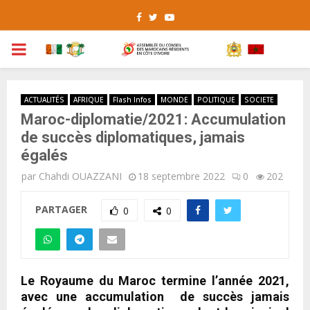
Facebook
Twitter
Youtube
PRIMARY
MENU
ACTUALITÉS
AFRIQUE
Flash Infos
MONDE
POLITIQUE
SOCIETE
Maroc-diplomatie/2021: Accumulation
de succès diplomatiques, jamais
égalés
par
Chahdi OUAZZANI
18 septembre 2022
0
202
PARTAGER
0
0
Le Royaume du Maroc termine l’année 2021,
avec une accumulation de succès jamais