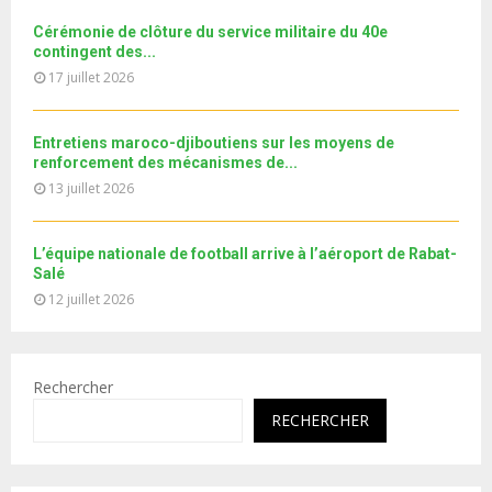
e
t
y
Cérémonie de clôture du service militaire du 40e
u
o
contingent des...
b
u
17 juillet 2026
e
t
u
b
Entretiens maroco-djiboutiens sur les moyens de
e
renforcement des mécanismes de...
13 juillet 2026
L’équipe nationale de football arrive à l’aéroport de Rabat-
Salé
12 juillet 2026
Rechercher
RECHERCHER