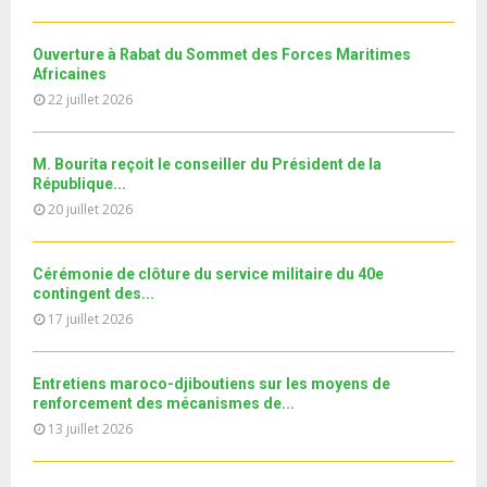
b
h
b
u
MRE الدورة...
l
n
u
31
e
t
y
a
m
Ouverture à Rabat du Sommet des Forces Maritimes
T
u
o
i
b
Africaines
h
b
u
l
n
22 juillet 2026
u
e
t
y
a
m
u
o
i
b
b
u
M. Bourita reçoit le conseiller du Président de la
l
n
e
t
République...
y
a
u
20 juillet 2026
o
i
b
u
l
e
t
y
Cérémonie de clôture du service militaire du 40e
u
o
contingent des...
b
u
17 juillet 2026
e
t
u
b
Entretiens maroco-djiboutiens sur les moyens de
e
renforcement des mécanismes de...
13 juillet 2026