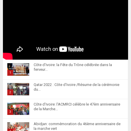
Côte d’Ivoire: la Fête du Trône célébrée dans la
ferveur...
1
T
Qatar 2022 : Côte d’Ivoire /Résume de la cérémonie
h
du...
u
2
m
T
Côte d’Ivoire: l’ACMRCI célèbre le 47èm anniversaire
b
h
de la Marche...
n
u
3
a
m
T
i
Abidjan: commémoration du 46ème anniversaire de
b
h
la marche vert
l