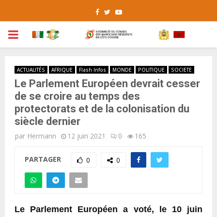
Facebook
Twitter
Youtube
PRIMARY
MENU
ACTUALITÉS
AFRIQUE
Flash Infos
MONDE
POLITIQUE
SOCIETE
Le Parlement Européen devrait cesser
de se croire au temps des
protectorats et de la colonisation du
siècle dernier
par
Hermann
12 juin 2021
0
165
PARTAGER
0
0
Le Parlement Européen a voté, le 10 juin