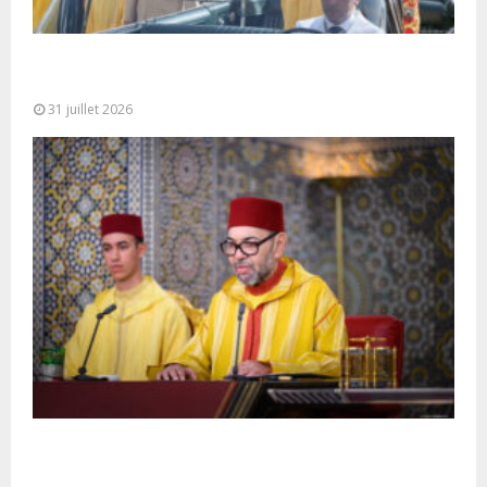
Fête du Trône : SM le Roi, Amir Al-Mouminine,
préside à Tétouan...
31 juillet 2026
SM le Roi adresse un Discours à la Nation à
l’occasion de...