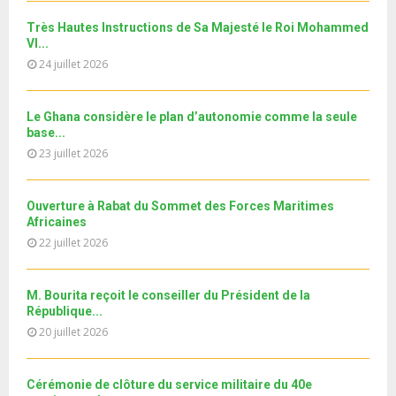
l
n
u
28
e
t
y
a
m
Très Hautes Instructions de Sa Majesté le Roi Mohammed
T
u
o
i
Le360.ma • Spoliation des biens : Accord entre la
VI...
b
h
b
u
Conservation...
l
n
24 juillet 2026
u
29
e
t
y
a
m
T
u
o
i
جديد البطاقة الوطنية المغربية
b
h
b
u
Le Ghana considère le plan d’autonomie comme la seule
l
n
u
30
e
base...
t
y
a
m
T
u
23 juillet 2026
o
i
11ème édition de l’université d’été au bénéfice des
b
h
b
u
MRE الدورة...
l
n
u
31
e
t
y
a
m
Ouverture à Rabat du Sommet des Forces Maritimes
T
u
o
i
b
Africaines
h
b
u
l
n
22 juillet 2026
u
e
t
y
a
m
u
o
i
b
b
u
M. Bourita reçoit le conseiller du Président de la
l
n
e
t
République...
y
a
u
20 juillet 2026
o
i
b
u
l
e
t
y
Cérémonie de clôture du service militaire du 40e
u
o