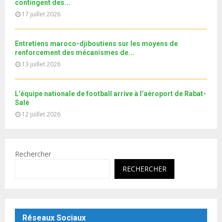
contingent des...
b
u
17 juillet 2026
e
t
u
b
Entretiens maroco-djiboutiens sur les moyens de
e
renforcement des mécanismes de...
13 juillet 2026
L’équipe nationale de football arrive à l’aéroport de Rabat-
Salé
12 juillet 2026
Rechercher
RECHERCHER
Réseaux Sociaux