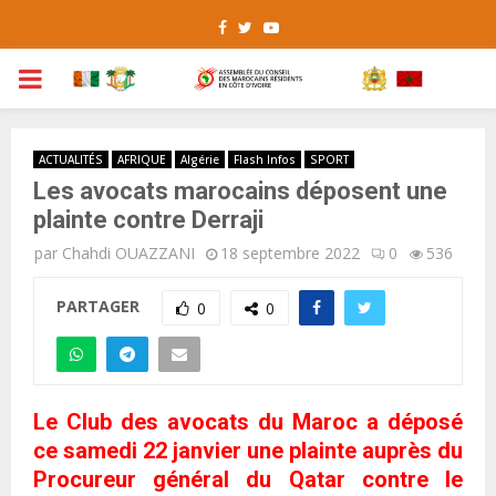
Facebook
Twitter
Youtube
PRIMARY
MENU
ACTUALITÉS
AFRIQUE
Algérie
Flash Infos
SPORT
Les avocats marocains déposent une
plainte contre Derraji
par
Chahdi OUAZZANI
18 septembre 2022
0
536
PARTAGER
0
0
Le Club des avocats du Maroc a déposé
ce samedi 22 janvier une plainte auprès du
Procureur général du Qatar contre le