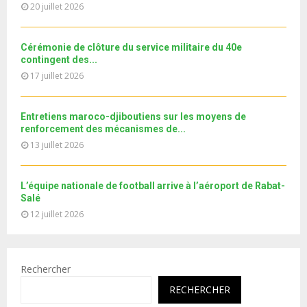
u
20 juillet 2026
o
i
b
u
l
e
t
y
Cérémonie de clôture du service militaire du 40e
u
o
contingent des...
b
u
17 juillet 2026
e
t
u
b
Entretiens maroco-djiboutiens sur les moyens de
e
renforcement des mécanismes de...
13 juillet 2026
L’équipe nationale de football arrive à l’aéroport de Rabat-
Salé
12 juillet 2026
Rechercher
RECHERCHER