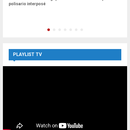
polisario interposé
I
C
PLAYLIST TV