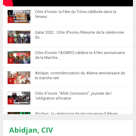
Côte d’Ivoire: la Fête du Trône célébrée dans la
ferveur...
1
T
Qatar 2022 : Côte d’Ivoire /Résume de la cérémonie
h
du...
u
2
m
T
Côte d’Ivoire: l’ACMRCI célèbre le 47èm anniversaire
b
h
de la Marche...
n
u
3
a
m
T
i
Abidjan: commémoration du 46ème anniversaire de
b
h
la marche vert
l
n
u
4
y
a
m
T
o
i
Côte d´Ivoire: "Afrik Connexion", journée de l
b
h
u
´intégration africaine
l
n
u
5
t
y
a
m
T
u
o
i
Abidjan : la cérémonie de récompense d’élèves
b
h
b
u
marocains qui ont...
l
n
u
6
e
t
y
Abidjan, CIV
a
m
T
u
o
i
Retour des MRE : Les Marocains de Côte d'Ivoire
b