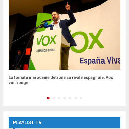
on
La tomate marocaine détrône sa rivale espagnole, Vox
C
voit rouge
d
PLAYLIST TV