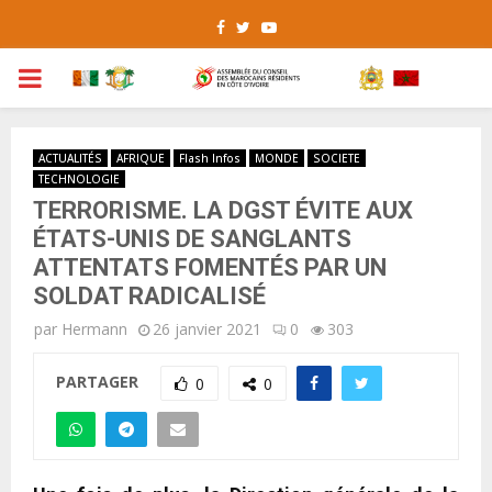
Facebook
Twitter
Youtube
PRIMARY
MENU
ACTUALITÉS
AFRIQUE
Flash Infos
MONDE
SOCIETE
TECHNOLOGIE
TERRORISME. LA DGST ÉVITE AUX
ÉTATS-UNIS DE SANGLANTS
ATTENTATS FOMENTÉS PAR UN
SOLDAT RADICALISÉ
par
Hermann
26 janvier 2021
0
303
PARTAGER
0
0