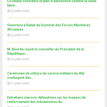
u
Le Ghana considère le plan d’autonomie comme la seule
l
n
u
30
e
base...
t
y
a
m
T
u
23 juillet 2026
o
i
11ème édition de l’université d’été au bénéfice des
b
h
b
u
MRE الدورة...
l
n
u
31
e
t
y
a
m
Ouverture à Rabat du Sommet des Forces Maritimes
T
u
o
i
b
Africaines
h
b
u
l
n
22 juillet 2026
u
e
t
y
a
m
u
o
i
b
b
u
M. Bourita reçoit le conseiller du Président de la
l
n
e
t
République...
y
a
u
20 juillet 2026
o
i
b
u
l
e
t
y
Cérémonie de clôture du service militaire du 40e
u
o
contingent des...
b
u
17 juillet 2026
e
t
u
b
Entretiens maroco-djiboutiens sur les moyens de
e
renforcement des mécanismes de...