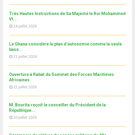
h
b
u
l
n
u
28
e
t
y
a
m
Très Hautes Instructions de Sa Majesté le Roi Mohammed
T
u
o
i
Le360.ma • Spoliation des biens : Accord entre la
VI...
b
h
b
u
Conservation...
l
n
24 juillet 2026
u
29
e
t
y
a
m
T
u
o
i
جديد البطاقة الوطنية المغربية
b
h
b
u
Le Ghana considère le plan d’autonomie comme la seule
l
n
u
30
e
base...
t
y
a
m
T
u
23 juillet 2026
o
i
11ème édition de l’université d’été au bénéfice des
b
h
b
u
MRE الدورة...
l
n
u
31
e
t
y
a
m
Ouverture à Rabat du Sommet des Forces Maritimes
T
u
o
i
b
Africaines
h
b
u
l
n
22 juillet 2026
u
e
t
y
a
m
u
o
i
b
b
u
M. Bourita reçoit le conseiller du Président de la
l
n
e
t
République...
y
a
u
20 juillet 2026
o
i
b
u
l
e
t
y