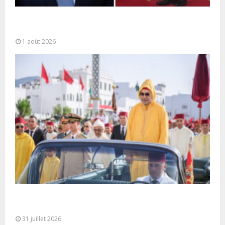
La voie express Tiznit-Dakhla baptisée “Donald J.
Trump Highway”, une parfaite illustration...
1 août 2026
Fête du Trône : SM le Roi, Amir Al-Mouminine,
préside à Tétouan...
31 juillet 2026