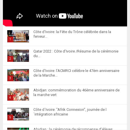
Côte d’Ivoire: la Fête du Trône célébrée dans la
ferveur...
1
T
Qatar 2022 : Côte d’Ivoire /Résume de la cérémonie
h
du...
u
2
m
T
Côte d’Ivoire: l’ACMRCI célèbre le 47èm anniversaire
b
h
de la Marche...
n
u
3
a
m
T
i
Abidjan: commémoration du 46ème anniversaire de
b
h
la marche vert
l
n
u
4
y
a
m
T
o
i
Côte d´Ivoire: "Afrik Connexion", journée de l
b
h
u
´intégration africaine
l
n
u
5
t
y
a
m
T
u
o
i
Abidjan : la cérémonie de récompense d’élèves