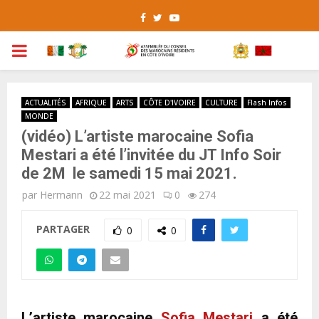
Facebook
Twitter
Youtube
PRIMARY
MENU
ACTUALITÉS
AFRIQUE
ARTS
CÔTE D'IVOIRE
CULTURE
Flash Infos
MONDE
(vidéo) L’artiste marocaine Sofia
Mestari a été l’invitée du JT Info Soir
de 2M le samedi 15 mai 2021.
par
Hermann
22 mai 2021
0
274
PARTAGER
0
0
L’artiste marocaine
Sofia Mestari
a été