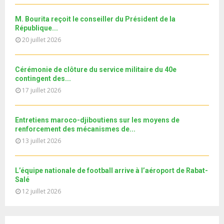
m
u
o
i
b
b
u
M. Bourita reçoit le conseiller du Président de la
l
n
e
t
République...
y
a
u
20 juillet 2026
o
i
b
u
l
e
t
y
Cérémonie de clôture du service militaire du 40e
u
o
contingent des...
b
u
17 juillet 2026
e
t
u
b
Entretiens maroco-djiboutiens sur les moyens de
e
renforcement des mécanismes de...
13 juillet 2026
L’équipe nationale de football arrive à l’aéroport de Rabat-
Salé
12 juillet 2026