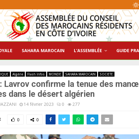
OYALE
SAHARA MAROCAIN
L’ASSEMBLÉE
GUIDE PR
RIQUE
Algérie
Flash Infos
MONDE
SAHARA MAROCAIN
SOCIETE
: Lavrov confirme la tenue des man
res dans le désert algérien
UAZZANI
14 février 2023
0
277
R
0
0