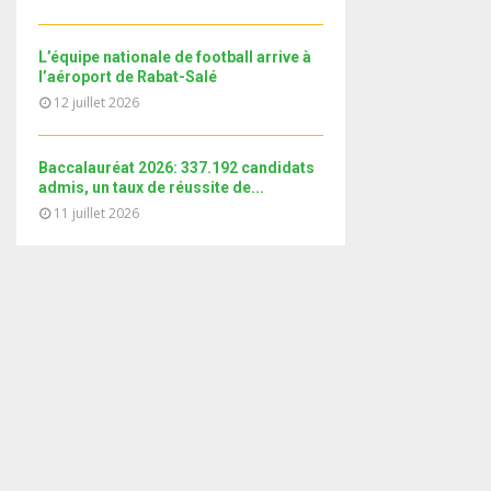
i
b
b
u
l
n
e
t
y
a
L’équipe nationale de football arrive à
u
o
i
l’aéroport de Rabat-Salé
b
u
l
12 juillet 2026
e
t
y
u
o
b
Baccalauréat 2026: 337.192 candidats
u
e
admis, un taux de réussite de...
t
11 juillet 2026
u
b
e