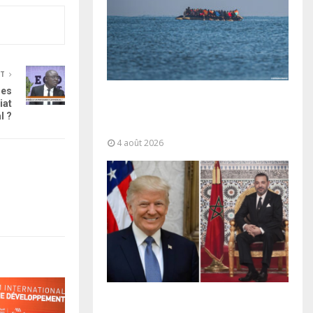
NT
les
La gestion de la migration est une
iat
“responsabilité partagée” et le
l ?
Maroc...
4 août 2026
La voie express Tiznit-Dakhla