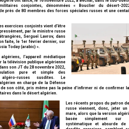
’Algérie ont lancé, le 16 novembre 2022, à Béchar, dans le sud-oues
ilitaires conjointes, dénommées « Bouclier du désert-202
 de près de 80 membres des forces spéciales russes et une centa
es exercices conjoints vient d’être
pressément, par le ministre russe
étrangères, Sergueï Lavrov, dans
n faite, le 1er février dernier, sur
ssia Today (arabic) ».
algériens, l’appareil médiatique
r la télévision publique algérienne
 dans son JT du 28 novembre 2022,
nulation pure et simple des
algéro-russes susdites. Le
algérien en charge de la Défense
, de son côté, pris même pas la peine d’infirmer ni de confirmer l
taires dans le désert algérien.
Les récents propos du patron de
russe viennent, donc, jeter un
mare, alors que la version algéri
basée simplement sur 
systématique et absurde de l