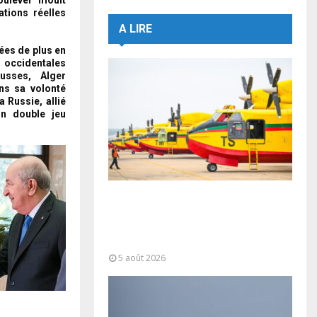
oulever moult
ations réelles
A LIRE
ées de plus en
 occidentales
usses, Alger
ans sa volonté
 Russie, allié
 un double jeu
Forces Armées Royales :
Disponibilité opérationnelle et
interventions aériennes
coordonnées pour lutter...
5 août 2026