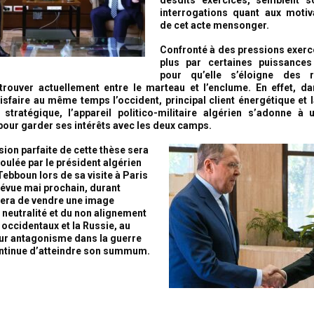
desdits exercices, semblent s
interrogations quant aux motiv
de cet acte mensonger.
Confronté à des pressions exerc
plus par certaines puissances
pour qu’elle s’éloigne des r
rouver actuellement entre le marteau et l’enclume. En effet, d
isfaire au même temps l’occident, principal client énergétique et la
 stratégique, l’appareil politico-militaire algérien s’adonne à
pour garder ses intérêts avec les deux camps.
ssion parfaite de cette thèse sera
roulée par le président algérien
ebboun lors de sa visite à Paris
évue mai prochain, durant
ntera de vendre une image
neutralité et du non alignement
 occidentaux et la Russie, au
ur antagonisme dans la guerre
ntinue d’atteindre son summum.