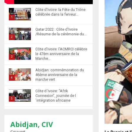
Côte d’Ivoire: la Fête du Trône
célébrée dans la ferveur...
1
T
Qatar 2022 : Côte d’Ivoire
h
/Résume de la cérémonie du...
u
2
m
T
Côte d’Ivoire: l’ACMRCI célèbre
b
h
le 47èm anniversaire de la
n
u
3
Marche...
a
m
T
i
b
Abidjan: commémoration du
h
l
46ème anniversaire de la
n
u
4
marche vert
y
a
m
T
o
i
b
Côte d´Ivoire: "Afrik
h
u
l
n
Connexion", journée de l
u
5
t
´intégration africaine
y
a
m
u
T
o
i
b
b
Abidjan : la cérémonie de
h
u
l
n
récompense d’élèves
e
u
t
6
y
marocains qui ont...
Abidjan, CIV
a
m
u
o
T
i
Couvert
b