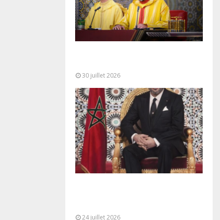
SM le Roi adresse un Discours à
la Nation à l’occasion de...
30 juillet 2026
Très Hautes Instructions de Sa
Majesté le Roi Mohammed VI pour
la...
24 juillet 2026