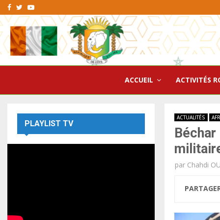
Facebook
Twitter
Youtube
ACCUEIL
ACTIVITÉS R
ACTUALITÉS
AF
PLAYLIST TV
Béchar 
militai
par
Chahdi O
PARTAGE