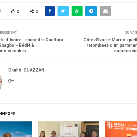
R
0
0
RÉCÉDENT
SUIVA
te d´Ivoire : rencontre Ouattara
Côte d’Ivoire-Maroc: quel
Gbagbo – Bédié à
retombées d’un partenar
moussoukro
commercia
Chahdi OUAZZANI
ONNEXES