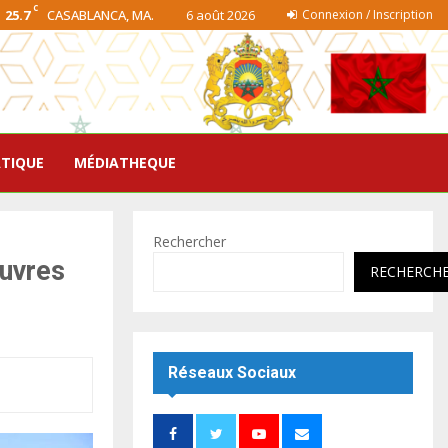
C
25.7
CASABLANCA, MA.
6 août 2026
Connexion / Inscription
ATIQUE
MÉDIATHEQUE
Rechercher
œuvres
RECHERCH
Réseaux Sociaux