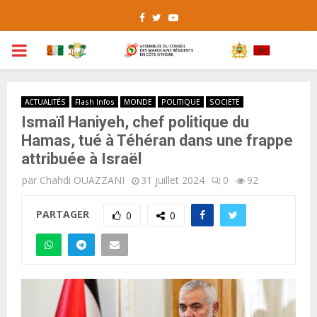
Facebook
Twitter
Youtube
PRIMARY
MENU
ACTUALITÉS
Flash Infos
MONDE
POLITIQUE
SOCIETE
Ismaïl Haniyeh, chef politique du
Hamas, tué à Téhéran dans une frappe
attribuée à Israël
par
Chahdi OUAZZANI
31 juillet 2024
0
92
PARTAGER
0
0