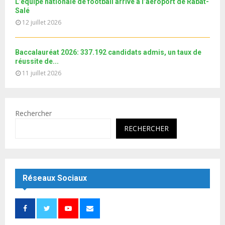
L’équipe nationale de football arrive à l’aéroport de Rabat-
e
Salé
12 juillet 2026
Baccalauréat 2026: 337.192 candidats admis, un taux de
réussite de...
11 juillet 2026
Rechercher
RECHERCHER
Réseaux Sociaux