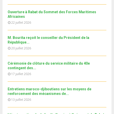
y
a
m
T
u
o
i
جديد البطاقة الوطنية المغربية
b
h
b
u
Ouverture à Rabat du Sommet des Forces Maritimes
l
n
u
30
e
Africaines
t
y
a
m
T
u
22 juillet 2026
o
i
11ème édition de l’université d’été au bénéfice des
b
h
b
u
MRE الدورة...
l
n
u
31
e
t
y
a
m
M. Bourita reçoit le conseiller du Président de la
T
u
o
i
b
République...
h
b
u
l
n
20 juillet 2026
u
e
t
y
a
m
u
o
i
b
b
u
Cérémonie de clôture du service militaire du 40e
l
n
e
t
contingent des...
y
a
u
17 juillet 2026
o
i
b
u
l
e
t
y
Entretiens maroco-djiboutiens sur les moyens de
u
o
renforcement des mécanismes de...
b
u
13 juillet 2026
e
t
u
b