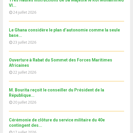
b
h
b
u
VI...
l
n
u
30
e
t
y
24 juillet 2026
a
m
T
u
o
i
11ème édition de l’université d’été au bénéfice des
b
h
b
u
MRE الدورة...
l
n
u
31
e
Le Ghana considère le plan d’autonomie comme la seule
t
y
a
m
base...
T
u
o
i
b
h
23 juillet 2026
b
u
l
n
u
e
t
y
a
m
u
o
i
Ouverture à Rabat du Sommet des Forces Maritimes
b
b
u
Africaines
l
n
e
t
y
22 juillet 2026
a
u
o
i
b
u
l
e
M. Bourita reçoit le conseiller du Président de la
t
y
République...
u
o
20 juillet 2026
b
u
e
t
u
Cérémonie de clôture du service militaire du 40e
b
contingent des...
e
17 juillet 2026