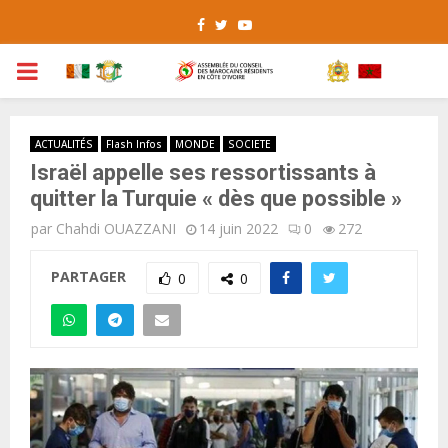
Facebook
Twitter
Youtube
PRIMARY
MENU
ACTUALITÉS
Flash Infos
MONDE
SOCIETE
Israël appelle ses ressortissants à
quitter la Turquie « dès que possible »
par
Chahdi OUAZZANI
14 juin 2022
0
272
PARTAGER
0
0