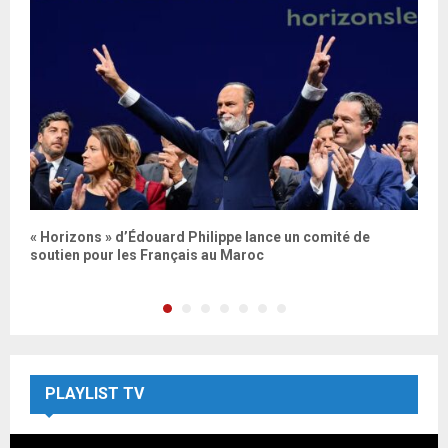
« Horizons » d’Édouard Philippe lance un comité de
«
soutien pour les Français au Maroc
L
PLAYLIST TV