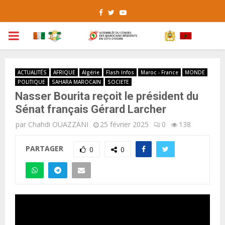
Facebook
Twitter
Youtube
PRIMARY
MENU
ACTUALITÉS
AFRIQUE
Algérie
Flash Infos
Maroc - France
MONDE
POLITIQUE
SAHARA MAROCAIN
SOCIETE
Nasser Bourita reçoit le président du
Sénat français Gérard Larcher
par
Chahdi OUAZZANI
25 février 2025
0
138
PARTAGER
0
0