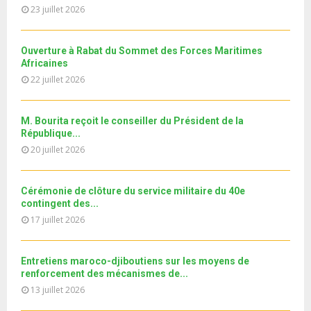
m
T
u
23 juillet 2026
o
i
11ème édition de l’université d’été au bénéfice des
b
h
b
u
MRE الدورة...
l
n
u
31
e
t
y
a
m
Ouverture à Rabat du Sommet des Forces Maritimes
T
u
o
i
b
Africaines
h
b
u
l
n
22 juillet 2026
u
e
t
y
a
m
u
o
i
b
b
u
M. Bourita reçoit le conseiller du Président de la
l
n
e
t
République...
y
a
u
20 juillet 2026
o
i
b
u
l
e
t
y
Cérémonie de clôture du service militaire du 40e
u
o
contingent des...
b
u
17 juillet 2026
e
t
u
b
Entretiens maroco-djiboutiens sur les moyens de
e
renforcement des mécanismes de...
13 juillet 2026