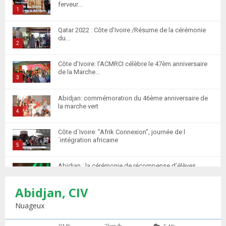
ferveur...
1
T
Qatar 2022 : Côte d’Ivoire /Résume de la cérémonie
h
du...
u
2
m
T
Côte d’Ivoire: l’ACMRCI célèbre le 47èm anniversaire
b
h
de la Marche...
n
u
3
a
m
T
i
Abidjan: commémoration du 46ème anniversaire de
b
h
la marche vert
l
n
u
4
y
a
m
T
o
i
Côte d´Ivoire: "Afrik Connexion", journée de l
b
h
u
´intégration africaine
l
n
u
5
t
y
a
m
T
u
o
i
Abidjan : la cérémonie de récompense d’élèves
b
h
b
u
marocains qui ont...
l
n
u
6
e
t
y
Abidjan, CIV
a
m
T
u
o
i
Retour des MRE : Les Marocains de Côte d'Ivoire
b
h
Nuageux
b
u
saluent...
l
n
u
7
e
t
y
a
m