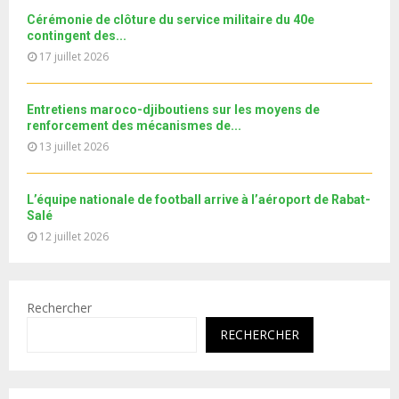
e
t
y
Cérémonie de clôture du service militaire du 40e
u
o
contingent des...
b
u
17 juillet 2026
e
t
u
b
Entretiens maroco-djiboutiens sur les moyens de
e
renforcement des mécanismes de...
13 juillet 2026
L’équipe nationale de football arrive à l’aéroport de Rabat-
Salé
12 juillet 2026
Rechercher
RECHERCHER