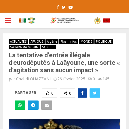
Facebook
Twitter
Youtube
PRIMARY
MENU
ACTUALITÉS
AFRIQUE
Algérie
Flash Infos
MONDE
POLITIQUE
SAHARA MAROCAIN
SOCIETE
La tentative d’entrée illégale
d’eurodéputés à Laâyoune, une sorte «
d’agitation sans aucun impact »
par
Chahdi OUAZZANI
26 février 2025
0
145
PARTAGER
0
0