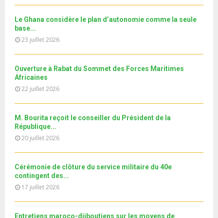
a
m
T
u
o
i
جديد البطاقة الوطنية المغربية
b
h
b
u
Le Ghana considère le plan d’autonomie comme la seule
l
n
u
30
e
base...
t
y
a
m
T
u
23 juillet 2026
o
i
11ème édition de l’université d’été au bénéfice des
b
h
b
u
MRE الدورة...
l
n
u
31
e
t
y
a
m
Ouverture à Rabat du Sommet des Forces Maritimes
T
u
o
i
b
Africaines
h
b
u
l
n
22 juillet 2026
u
e
t
y
a
m
u
o
i
b
b
u
M. Bourita reçoit le conseiller du Président de la
l
n
e
t
République...
y
a
u
20 juillet 2026
o
i
b
u
l
e
t
y
Cérémonie de clôture du service militaire du 40e
u
o
contingent des...
b
u
17 juillet 2026
e
t
u
b
Entretiens maroco-djiboutiens sur les moyens de