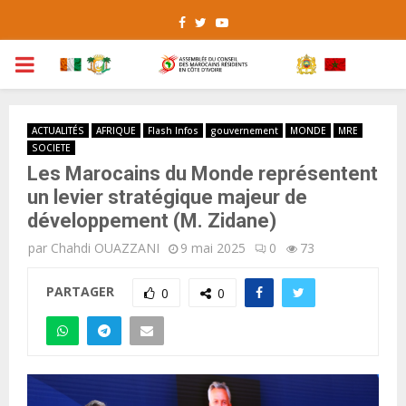
Facebook
Twitter
Youtube
PRIMARY
MENU
ACTUALITÉS
AFRIQUE
Flash Infos
gouvernement
MONDE
MRE
SOCIETE
Les Marocains du Monde représentent
un levier stratégique majeur de
développement (M. Zidane)
par
Chahdi OUAZZANI
9 mai 2025
0
73
PARTAGER
0
0