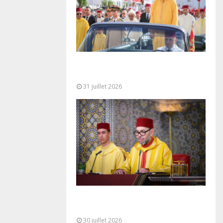
Fête du Trône : SM le Roi, Amir Al-
Mouminine, préside à Tétouan...
31 juillet 2026
SM le Roi adresse un Discours à
la Nation à l’occasion de...
30 juillet 2026