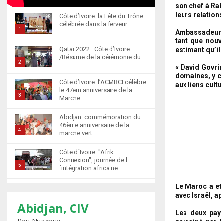
son chef à Ra
leurs relation
Côte d’Ivoire: la Fête du Trône
célébrée dans la ferveur...
1
Ambassadeur d
tant que nouv
T
Qatar 2022 : Côte d’Ivoire
estimant qu’il
h
/Résume de la cérémonie du...
u
2
« David Govrin
m
T
domaines, y co
Côte d’Ivoire: l’ACMRCI célèbre
b
aux liens cult
h
le 47èm anniversaire de la
n
u
3
Marche...
a
m
T
i
b
Abidjan: commémoration du
h
l
46ème anniversaire de la
n
u
4
marche vert
y
a
m
T
o
i
b
Côte d´Ivoire: "Afrik
h
u
l
n
Connexion", journée de l
u
5
t
´intégration africaine
y
a
m
u
T
o
i
b
Le Maroc a ét
b
Abidjan : la cérémonie de
h
u
l
avec Israël, a
n
récompense d’élèves
e
u
t
6
y
marocains qui ont...
Abidjan, CIV
a
m
u
o
Les deux pay
T
i
Peu Nuageux
b