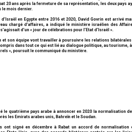
bat 20 ans après la fermeture de sa représentation, les deux pays a
s le mois dernier.
’Israël en Egypte entre 2016 et 2020, David Govrin est arrivé ma
eau chargé d’affaires, a indiqué le ministère israélien des Affair
 s’agissait d’un « jour de célébrations pour l’Etat d’Israël ».
 et son équipe vont travailler à poursuivre les relations bilatérale
mpris dans tout ce qui est lié au dialogue politique, au tourisme, 
urels », poursuit le communiqué du ministère.
é le quatrième pays arabe à annoncer en 2020 la normalisation de
près les Emirats arabes unis, Bahreïn et le Soudan.
s ont signé en décembre à Rabat un accord de normalisation d