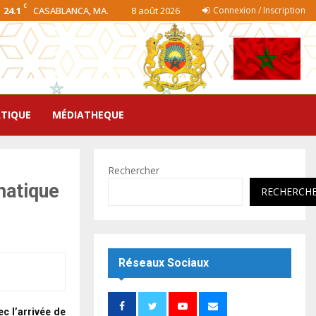
C
24.1
CASABLANCA, MA.
8 août 2026
Connexion / Inscription
ATIQUE
MÉDIATHEQUE
Rechercher
matique
RECHERCH
Réseaux Sociaux
c l’arrivée de