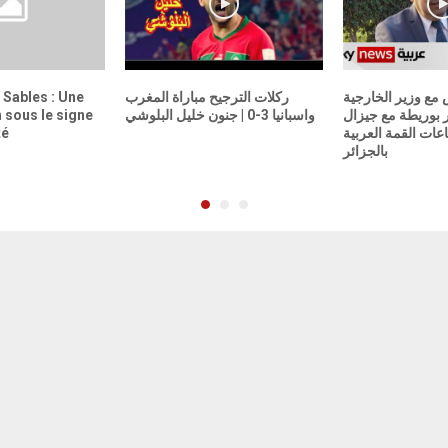
Sables : Une
ركلات الترجيح مباراة المغرب
 مع وزير الخارجية
 sous le signe
واسبانيا 3-0 | جنون خليل البلوشي
 بوريطة مع جيزال
té
ات القمة العربية
بالجزائر