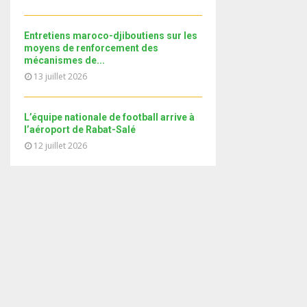
i
b
b
u
l
n
e
t
y
a
Entretiens maroco-djiboutiens sur les
u
o
i
moyens de renforcement des
b
u
mécanismes de...
l
e
t
13 juillet 2026
y
u
o
b
u
e
L’équipe nationale de football arrive à
t
l’aéroport de Rabat-Salé
u
12 juillet 2026
b
e