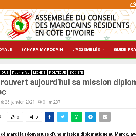
OYALE
SAHARA MAROCAIN
L’ASSEMBLÉE
GUIDE PR
RIQUE
Flash Infos
MONDE
POLITIQUE
SOCIETE
a rouvert aujourd’hui sa mission diplo
oc
26 janvier 2021
0
287
R
0
0
ncé mardi la réouverture d’une mission diplomatique au Maroc, ave