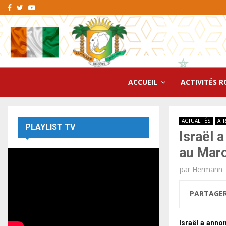
Facebook
Twitter
Youtube
ACCUEIL
ACTIVITÉS R
ACTUALITÉS
AF
PLAYLIST TV
Israël 
au Mar
par
Hermann
PARTAGE
Israël a anno