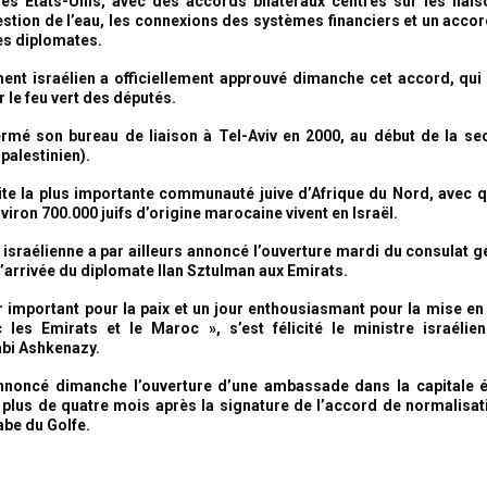
les Etats-Unis, avec des accords bilatéraux centrés sur les liai
gestion de l’eau, les connexions des systèmes financiers et un acco
les diplomates.
nt israélien a officiellement approuvé dimanche cet accord, qui 
 le feu vert des députés.
ermé son bureau de liaison à Tel-Aviv en 2000, au début de la se
palestinien).
te la plus importante communauté juive d’Afrique du Nord, avec 
iron 700.000 juifs d’origine marocaine vivent en Israël.
 israélienne a par ailleurs annoncé l’ouverture mardi du consulat gé
l’arrivée du diplomate Ilan Sztulman aux Emirats.
ur important pour la paix et un jour enthousiasmant pour la mise e
les Emirats et le Maroc », s’est félicité le ministre israélie
bi Ashkenazy.
annoncé dimanche l’ouverture d’une ambassade dans la capitale 
 plus de quatre mois après la signature de l’accord de normalisat
be du Golfe.