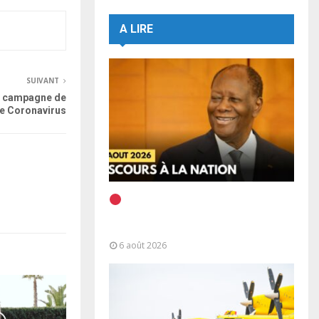
A LIRE
SUIVANT
a campagne de
le Coronavirus
EN DIRECT | Discours à la
Nation du Président Alassane
Ouattara
6 août 2026