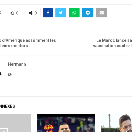
R
0
0
is d’Amérique assomment les
Le Maroc lance s
t leurs mentors
vaccination contre 
Hermann
ONNEXES