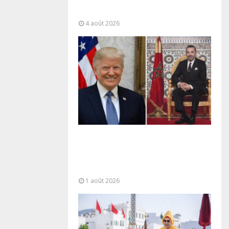
“responsabilité partagée” et le
Maroc...
4 août 2026
La voie express Tiznit-Dakhla
baptisée “Donald J. Trump
Highway”, une parfaite
illustration...
1 août 2026