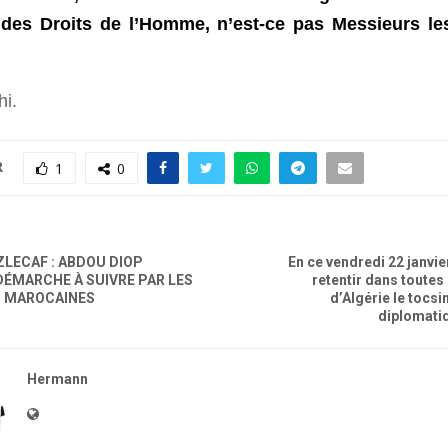
 des Droits de l’Homme, n’est-ce pas Messieurs le
hi.
R
1
0
ZLECAF : ABDOU DIOP
En ce vendredi 22 janvie
DÉMARCHE À SUIVRE PAR LES
retentir dans toute
S MAROCAINES
d’Algérie le tocsi
diplomati
Hermann