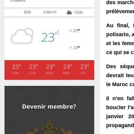
b
u
Retour des MRE : Les
des marché
h
l
n
Marocains de Côte d'Ivoire
e
t
u
7
y
saluent...
prélèvemen
86%
4.8km/h
a
100%
u
m
o
T
i
b
b
u
Apprentissage de la langue
h
l
Au final,
e
n
Arabe 20 élèves marocains
t
u
°
23
8
y
23
C
reçoivent des...
a
°
polisario,
u
m
o
T
i
b
b
et les fem
u
la 5ème édition de l'action
h
l
°
e
23
n
solidaire de l'ACMRCI à
t
u
ce qui se c
9
y
l'occasion...
a
u
m
o
T
i
b
b
u
L’ACMRCI remet des kits
23
°
23
°
23
°
23
°
23
°
h
Des séque
l
e
n
alimentaires à 103 familles
t
u
DIM
LUN
MAR
MER
JEU
10
y
(Ramadan 2021...
devrait leu
a
u
m
o
T
i
b
le Maroc ca
b
u
Guichet unique mobile
h
l
e
n
2021pour les services
t
u
11
y
administratifs au profit des...
a
Il n’en fa
u
m
o
T
i
b
b
boucler l’
u
Appel à la cohésion et la Paix
h
l
e
n
de la Communauté...
t
u
12
janvier 2
y
a
u
m
o
T
i
propagande
b
b
Rentrée scolaire en Côte
u
h
l
d'Ivoire: la communauté
e
n