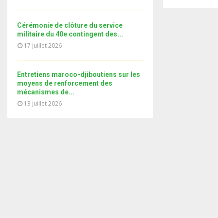
i
b
b
u
l
n
e
t
y
a
Cérémonie de clôture du service
u
o
i
militaire du 40e contingent des...
b
u
l
17 juillet 2026
e
t
y
u
o
b
Entretiens maroco-djiboutiens sur les
u
e
moyens de renforcement des
t
mécanismes de...
u
13 juillet 2026
b
e