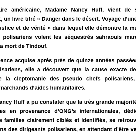
aire américaine, Madame Nancy Huff, vient de so
 un livre titré « Danger dans le désert. Voyage d’u
ustice et de vérité » dans lequel elle démontre la m
s polisariens volent les séquestrés sahraouis mar
a mort de Tindouf.
ience acquise après près de quinze années passée
isariens, elle a découvert que la cause exacte d
ue la cleptomanie des pseudo chefs polisariens, 
 marchands d’aides humanitaires.
Nancy Huff a pu constater que la très grande majorit
res en provenance d’ONG’s internationales, déd
 familles clairement ciblés et identifiés, se retrou
ns des dirigeants polisariens, en attendant d’être 