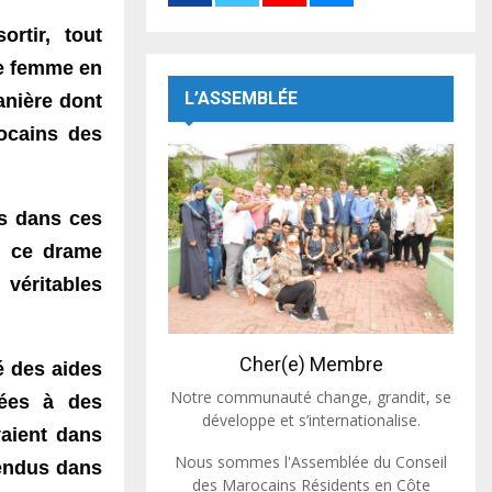
rtir, tout
ne femme en
L’ASSEMBLÉE
anière dont
ocains des
s dans ces
e ce drame
véritables
Cher(e) Membre
é des aides
Notre communauté change, grandit, se
iées à des
développe et s’internationalise.
vaient dans
Nous sommes l'Assemblée du Conseil
vendus dans
des Marocains Résidents en Côte