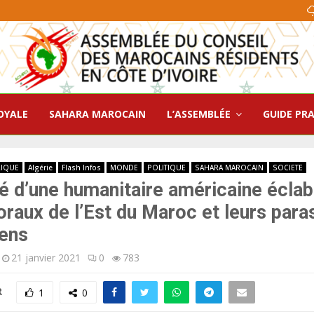
OYALE
SAHARA MAROCAIN
L’ASSEMBLÉE
GUIDE PR
RIQUE
Algérie
Flash Infos
MONDE
POLITIQUE
SAHARA MAROCAIN
SOCIETE
té d’une humanitaire américaine écla
oraux de l’Est du Maroc et leurs para
iens
21 janvier 2021
0
783
R
1
0