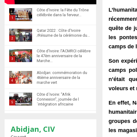
L’humanit
Côte d’Ivoire: la Fête du Trône
célébrée dans la ferveur...
récemment,
1
T
quête de j
Qatar 2022 : Côte d’Ivoire
h
/Résume de la cérémonie du...
les ponte
u
2
m
camps de l
T
Côte d’Ivoire: l’ACMRCI célèbre
b
h
le 47èm anniversaire de la
n
u
3
Son expér
Marche...
a
m
T
camps pol
i
b
Abidjan: commémoration du
h
l
46ème anniversaire de la
n’était q
n
u
4
marche vert
y
a
m
voleurs et
T
o
i
b
Côte d´Ivoire: "Afrik
h
u
l
n
Connexion", journée de l
u
En effet, 
5
t
´intégration africaine
y
a
m
u
T
o
humanitai
i
b
b
Abidjan : la cérémonie de
h
u
l
groupes de
n
récompense d’élèves
e
u
t
6
y
marocains qui ont...
Abidjan, CIV
a
les magasi
m
u
o
T
i
Couvert
b