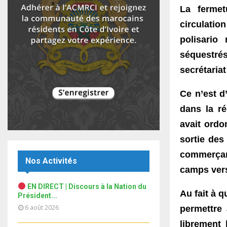
t
u
13
marocaine s'implique
y
La fermet
a
u
m
T
o
i
b
circulatio
b
18ème célébration de la fête
h
u
l
du trône en Côte d'Ivoire_...
e
n
u
t
polisario
14
y
a
m
u
T
o
séquestré
i
b
b
Sommet UE/ UA : Arrivée du roi
h
u
l
du Maroc
n
secrétariat
e
u
15
t
y
a
m
u
T
o
i
Arrivée de Sa Majesté
Ce n’est d’
b
b
h
u
l
Mohammed VI, Roi du Maroc
n
e
u
16
dans la ré
à...
t
y
a
m
T
u
o
avait ord
i
b
ACMRCI: COOPÉRATION
h
b
u
l
MAROC /CÔTE D'IVOIRE
sortie des
n
u
e
17
t
y
a
m
commerçant
u
T
o
i
Nos Activités
b
برنامج جاليتنا الموسم 4 : الجالية
b
h
u
camps vers
l
المغربية بإبيدجان إشكاليات بين...
n
e
u
18
t
y
a
EN DIRECT | Discours à la Nation du
m
T
u
o
Au fait à 
i
Président...
بالفيديو: برنامج "جاليتنا" يستضيف
b
h
b
u
l
مغاربة أبيدجان.
6 août 2026
permettre
n
u
19
e
t
y
a
m
librement
T
u
o