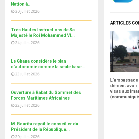
u
t
y
Nation à...
a
m
u
T
o
30 juillet 2026
i
Le360.ma • Investissement:
b
b
h
u
lancement officiel de la 13e
l
n
e
u
27
région dédiée...
t
ARTICLES C
y
a
m
T
u
Très Hautes Instructions de Sa
o
i
b
نوفل العواملة في قفص الاتهام..
Majesté le Roi Mohammed VI...
h
b
u
l
الحلقة الكاملة
n
u
e
24 juillet 2026
28
t
y
a
m
T
u
o
i
b
Le360.ma • Spoliation des
h
b
u
l
biens : Accord entre la
Le Ghana considère le plan
n
u
29
e
Conservation...
t
d’autonomie comme la seule base...
y
a
m
T
u
o
23 juillet 2026
i
b
جديد البطاقة الوطنية المغربية
h
b
u
AND L’AFP
Le Prix de l’Excellence de la
L’ambassade 
l
n
u
e
ONTRE-COURANT
CAF 2022, un hommage au
dément avoir 
30
t
y
a
génie de l’Afrique et de sa
visas aux im
m
Ouverture à Rabat du Sommet des
u
T
o
i
Jeunesse éclatante (SM le
(communiqué
Forces Maritimes Africaines
b
11ème édition de l’université
b
h
u
Roi)
l
d’été au bénéfice des MRE
n
22 juillet 2026
e
u
31
t
الدورة...
y
a
m
u
T
o
i
b
b
h
u
M. Bourita reçoit le conseiller du
l
n
e
u
Président de la République...
t
y
a
m
u
20 juillet 2026
o