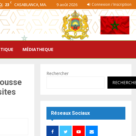
C
23
CASABLANCA, MA.
9 août 2026
Connexion / Inscription
ATIQUE
MÉDIATHEQUE
Rechercher
bousse
RECHERCH
sites
Réseaux Sociaux