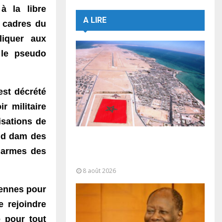
à la libre
A LIRE
s cadres du
liquer aux
 le pseudo
 est décrété
r militaire
risations
de
and dam des
Sahara marocain : la Colombie
annonce un changement de sa
d’armes des
position et...
8 août 2026
iennes pour
 rejoindre
 pour tout