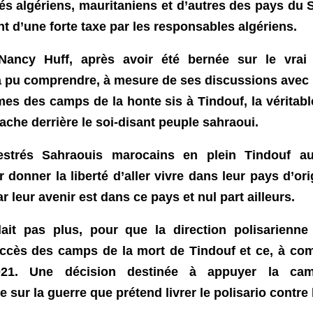
s algériens, mauritaniens et d’autres des pays du 
t d’une forte taxe par les responsables algériens.
 Nancy Huff, après avoir été bernée sur le vrai
 a pu comprendre, à mesure de ses discussions avec 
mes des camps de la honte sis à Tindouf, la véritable
ache derrière le soi-disant peuple sahraoui.
strés Sahraouis marocains en plein Tindouf a
r donner la liberté d’aller vivre dans leur pays d’or
r leur avenir est dans ce pays et nul part ailleurs.
llait pas plus, pour que la direction polisarienn
accès des camps de la mort de Tindouf et ce, à co
021. Une décision destinée à appuyer
la cam
 sur la guerre que prétend livrer le
p
olisario contre