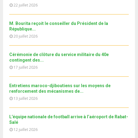
b
u
l
n
22 juillet 2026
u
e
t
y
a
m
u
o
i
b
b
u
M. Bourita reçoit le conseiller du Président de la
l
n
e
t
République...
y
a
u
20 juillet 2026
o
i
b
u
l
e
t
y
Cérémonie de clôture du service militaire du 40e
u
o
contingent des...
b
u
17 juillet 2026
e
t
u
b
Entretiens maroco-djiboutiens sur les moyens de
e
renforcement des mécanismes de...
13 juillet 2026
L’équipe nationale de football arrive à l’aéroport de Rabat-
Salé
12 juillet 2026