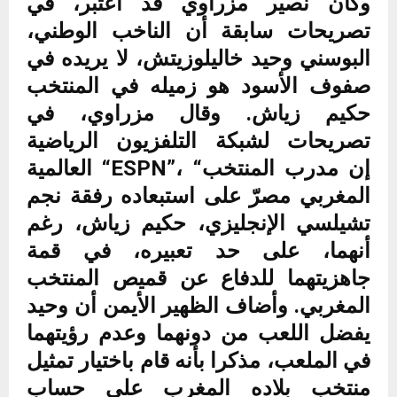
وكان نصير مزراوي قد اعتبر، في
تصريحات سابقة أن الناخب الوطني،
البوسني وحيد خاليلوزيتش، لا يريده في
صفوف الأسود هو زميله في المنتخب
حكيم زياش. وقال مزراوي، في
تصريحات لشبكة التلفزيون الرياضية
العالمية “ESPN”، “إن مدرب المنتخب
المغربي مصرّ على استبعاده رفقة نجم
تشيلسي الإنجليزي، حكيم زياش، رغم
أنهما، على حد تعبيره، في قمة
جاهزيتهما للدفاع عن قميص المنتخب
المغربي. وأضاف الظهير الأيمن أن وحيد
يفضل اللعب من دونهما وعدم رؤيتهما
في الملعب، مذكرا بأنه قام باختيار تمثيل
منتخب بلاده المغرب على حساب