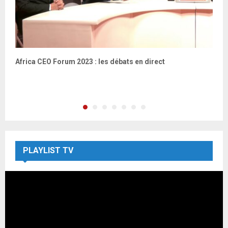
Africa CEO Forum 2023 : les débats en direct
L
r
PLAYLIST TV