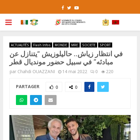
Facebook
Twitter
Youtube
PRIMARY
MENU
ACTUALITÉS
Flash Infos
MONDE
MRE
SOCIETE
SPORT
في انتظار زياش.. حاليلوزيش “يتنازل عن
مبادئه” في سبيل حضور مونديال قطر
par
Chahdi OUAZZANI
14 mai 2022
0
220
PARTAGER
0
0