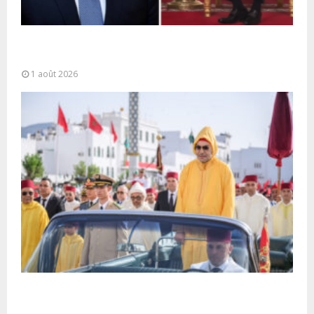
La voie express Tiznit-Dakhla baptisée “Donald J.
Trump Highway”, une parfaite illustration...
1 août 2026
Fête du Trône : SM le Roi, Amir Al-Mouminine,
préside à Tétouan...