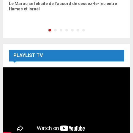
t
Le Maroc se félicite de l’accord de cessez-le-feu entre
Q
Hamas et Israël
é
E
PLAYLIST TV