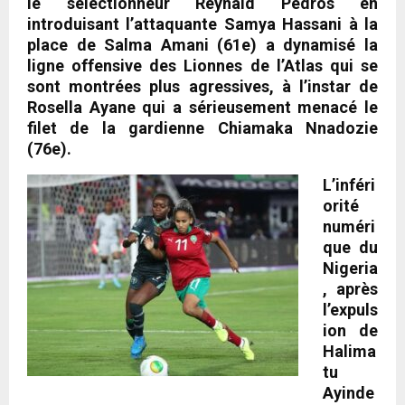
le sélectionneur Reynald Pedros en
introduisant l’attaquante Samya Hassani à la
place de Salma Amani (61e) a dynamisé la
ligne offensive des Lionnes de l’Atlas qui se
sont montrées plus agressives, à l’instar de
Rosella Ayane qui a sérieusement menacé le
filet de la gardienne Chiamaka Nnadozie
(76e).
L’inféri
orité
numéri
que du
Nigeria
, après
l’expuls
ion de
Halima
tu
Ayinde