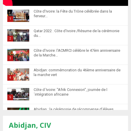
Côte d’Ivoire: la Fête du Trône célébrée dans la
ferveur...
1
T
Qatar 2022 : Côte d’Ivoire /Résume de la cérémonie
h
du...
u
2
m
T
Côte d’Ivoire: l’ACMRCI célèbre le 47èm anniversaire
b
h
de la Marche...
n
u
3
a
m
T
i
Abidjan: commémoration du 46ème anniversaire de
b
h
la marche vert
l
n
u
4
y
a
m
T
o
i
Côte d´Ivoire: "Afrik Connexion", journée de l
b
h
u
´intégration africaine
l
n
u
5
t
y
a
m
T
u
o
i
Abidjan : la cérémonie de récompense d’élèves
b
h
b
u
marocains qui ont...
l
n
u
6
e
t
y
Abidjan, CIV
a
m
T
u
o
i
Retour des MRE : Les Marocains de Côte d'Ivoire
b