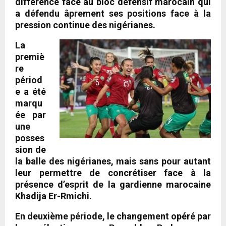
différence face au bloc défensif marocain qui
a défendu âprement ses positions face à la
pression continue des nigérianes.
La
premiè
re
périod
e a été
marqu
ée par
une
posses
sion de
la balle des nigérianes, mais sans pour autant
leur permettre de concrétiser face à la
présence d’esprit de la gardienne marocaine
Khadija Er-Rmichi.
En deuxième période, le changement opéré par