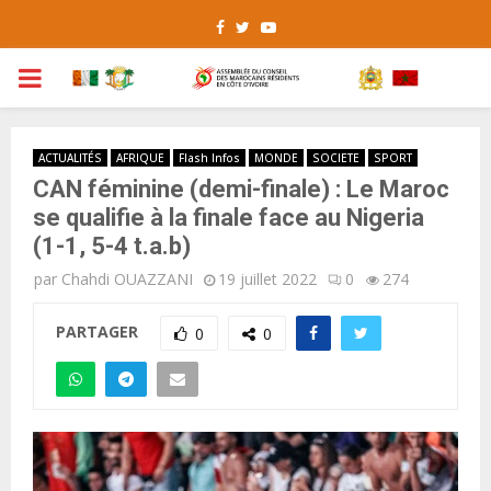
Facebook
Twitter
Youtube
PRIMARY
MENU
ACTUALITÉS
AFRIQUE
Flash Infos
MONDE
SOCIETE
SPORT
CAN féminine (demi-finale) : Le Maroc
se qualifie à la finale face au Nigeria
(1-1, 5-4 t.a.b)
par
Chahdi OUAZZANI
19 juillet 2022
0
274
PARTAGER
0
0