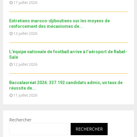
u
17 juillet 2026
o
i
b
u
l
e
t
y
Entretiens maroco-djiboutiens sur les moyens de
u
o
renforcement des mécanismes de...
b
u
13 juillet 2026
e
t
u
b
L’équipe nationale de football arrive à l’aéroport de Rabat-
e
Salé
12 juillet 2026
Baccalauréat 2026: 337.192 candidats admis, un taux de
réussite de...
11 juillet 2026
Rechercher
RECHERCHER