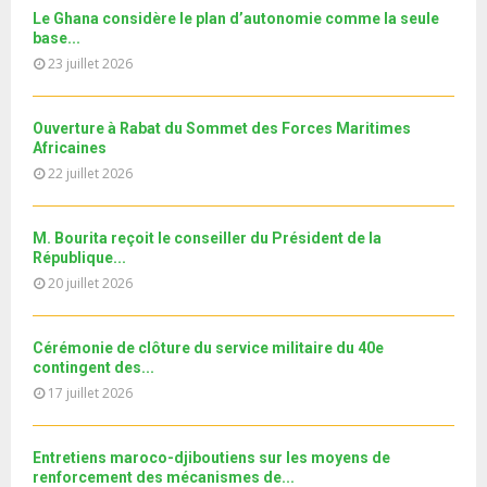
b
h
b
u
Le Ghana considère le plan d’autonomie comme la seule
l
n
u
30
e
base...
t
y
a
m
T
u
23 juillet 2026
o
i
11ème édition de l’université d’été au bénéfice des
b
h
b
u
MRE الدورة...
l
n
u
31
e
t
y
a
m
Ouverture à Rabat du Sommet des Forces Maritimes
T
u
o
i
b
Africaines
h
b
u
l
n
22 juillet 2026
u
e
t
y
a
m
u
o
i
b
b
u
M. Bourita reçoit le conseiller du Président de la
l
n
e
t
République...
y
a
u
20 juillet 2026
o
i
b
u
l
e
t
y
Cérémonie de clôture du service militaire du 40e
u
o
contingent des...
b
u
17 juillet 2026
e
t
u
b
Entretiens maroco-djiboutiens sur les moyens de
e
renforcement des mécanismes de...