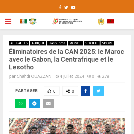
Facebook
Twitter
Youtube
PRIMARY
MENU
ACTUALITÉS
AFRIQUE
Flash Infos
MONDE
SOCIETE
SPORT
Éliminatoires de la CAN 2025: le Maroc
avec le Gabon, la Centrafrique et le
Lesotho
par
Chahdi OUAZZANI
4 juillet 2024
0
278
PARTAGER
0
0