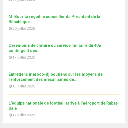
u
e
t
y
a
m
u
o
i
b
b
u
M. Bourita reçoit le conseiller du Président de la
l
n
e
t
République...
y
a
u
20 juillet 2026
o
i
b
u
l
e
t
y
Cérémonie de clôture du service militaire du 40e
u
o
contingent des...
b
u
17 juillet 2026
e
t
u
b
Entretiens maroco-djiboutiens sur les moyens de
e
renforcement des mécanismes de...
13 juillet 2026
L’équipe nationale de football arrive à l’aéroport de Rabat-
Salé
12 juillet 2026