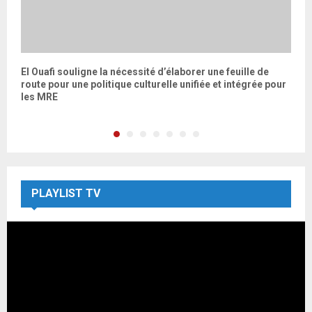
El Ouafi souligne la nécessité d’élaborer une feuille de
U
route pour une politique culturelle unifiée et intégrée pour
d
les MRE
PLAYLIST TV