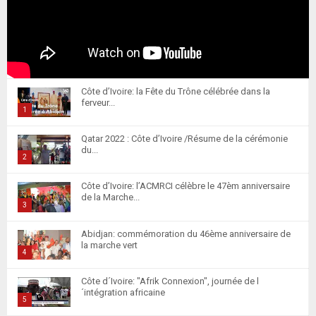
Côte d’Ivoire: la Fête du Trône célébrée dans la
ferveur...
1
T
Qatar 2022 : Côte d’Ivoire /Résume de la cérémonie
h
du...
u
2
m
T
Côte d’Ivoire: l’ACMRCI célèbre le 47èm anniversaire
b
h
de la Marche...
n
u
3
a
m
T
i
Abidjan: commémoration du 46ème anniversaire de
b
h
la marche vert
l
n
u
4
y
a
m
T
o
i
Côte d´Ivoire: "Afrik Connexion", journée de l
b
h
u
´intégration africaine
l
n
u
5
t
y
a