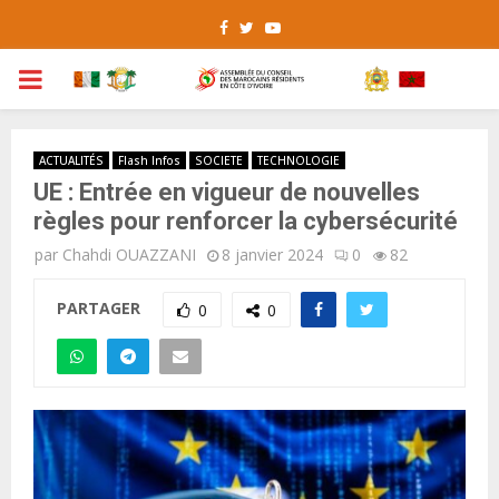
Facebook
Twitter
Youtube
PRIMARY
MENU
ACTUALITÉS
Flash Infos
SOCIETE
TECHNOLOGIE
UE : Entrée en vigueur de nouvelles
règles pour renforcer la cybersécurité
par
Chahdi OUAZZANI
8 janvier 2024
0
82
PARTAGER
0
0