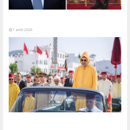
La voie express Tiznit-Dakhla baptisée “Donald J.
Trump Highway”, une parfaite illustration...
1 août 2026
Fête du Trône : SM le Roi, Amir Al-Mouminine,
préside à Tétouan...