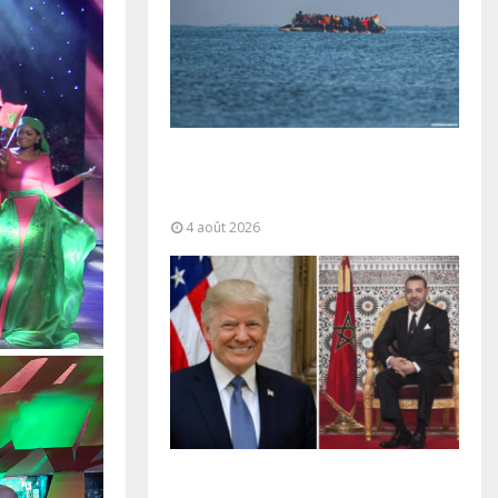
La gestion de la migration est une
“responsabilité partagée” et le
Maroc...
4 août 2026
La voie express Tiznit-Dakhla