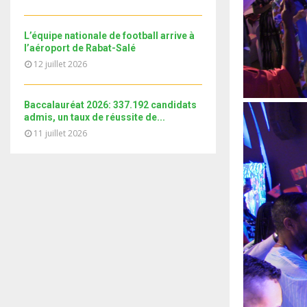
i
b
b
u
l
n
e
t
y
a
L’équipe nationale de football arrive à
u
o
i
l’aéroport de Rabat-Salé
b
u
l
12 juillet 2026
e
t
y
u
o
b
Baccalauréat 2026: 337.192 candidats
u
e
admis, un taux de réussite de...
t
11 juillet 2026
u
b
e