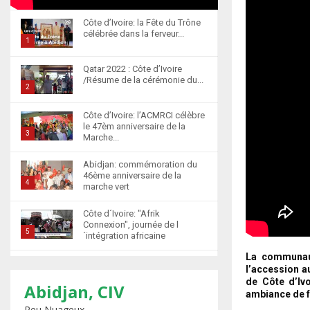
Côte d’Ivoire: la Fête du Trône
célébrée dans la ferveur...
1
T
Qatar 2022 : Côte d’Ivoire
h
/Résume de la cérémonie du...
u
2
m
T
Côte d’Ivoire: l’ACMRCI célèbre
b
h
le 47èm anniversaire de la
n
u
3
Marche...
a
m
T
i
b
Abidjan: commémoration du
h
l
46ème anniversaire de la
n
u
4
marche vert
y
a
m
T
o
i
b
Côte d´Ivoire: "Afrik
h
u
l
n
Connexion", journée de l
u
5
t
´intégration africaine
y
a
m
u
T
o
i
La communaut
b
b
Abidjan : la cérémonie de
h
u
l
l’accession 
n
récompense d’élèves
e
u
t
de Côte d’Ivo
6
y
marocains qui ont...
Abidjan, CIV
a
ambiance de fê
m
u
o
T
i
Peu Nuageux
b