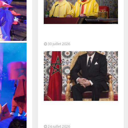
SM le Roi adresse un Discours à
la Nation à l’occasion de...
30 juillet 2026
Très Hautes Instructions de Sa
Majesté le Roi Mohammed VI pour
la...
24 juillet 2026