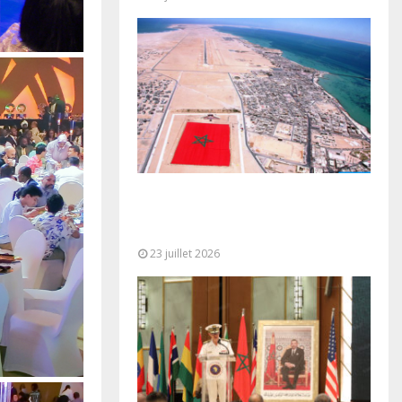
Le Ghana considère le plan
d’autonomie comme la seule base
réaliste et...
23 juillet 2026