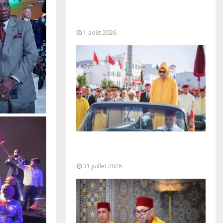
baptisée “Donald J. Trump
Highway”, une parfaite
illustration...
1 août 2026
Fête du Trône : SM le Roi, Amir Al-
Mouminine, préside à Tétouan...
31 juillet 2026