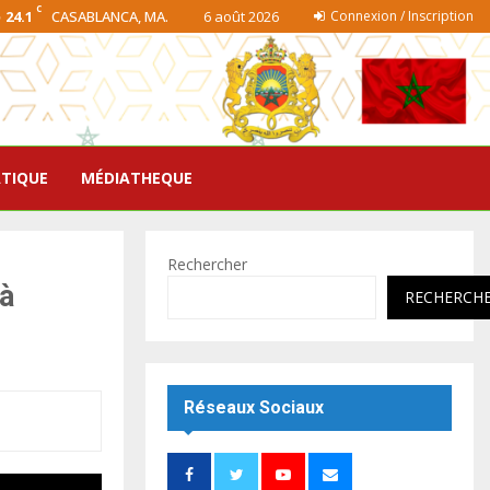
C
24.1
CASABLANCA, MA.
6 août 2026
Connexion / Inscription
ATIQUE
MÉDIATHEQUE
Rechercher
 à
RECHERCH
Réseaux Sociaux