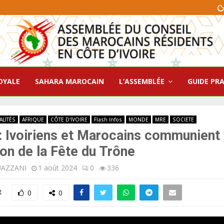
OYALE
SAHARA MAROCAIN
L’ASSEMBLÉE
GUIDE PR
ALITÉS
AFRIQUE
CÔTE D'IVOIRE
Flash Infos
MONDE
MRE
SOCIETE
: Ivoiriens et Marocains communient
ion de la Fête du Trône
UAZZANI
1 août 2024
0
336
R
0
0