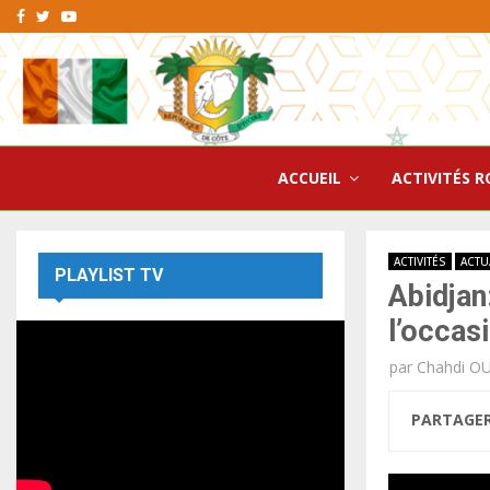
Facebook
Twitter
Youtube
ACCUEIL
ACTIVITÉS R
ACTIVITÉS
ACTU
PLAYLIST TV
Abidjan
l’occas
par
Chahdi O
PARTAGE