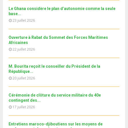
u
o
i
جديد البطاقة الوطنية المغربية
b
h
b
u
Le Ghana considère le plan d’autonomie comme la seule
l
n
u
30
e
base...
t
y
a
m
T
u
23 juillet 2026
o
i
11ème édition de l’université d’été au bénéfice des
b
h
b
u
MRE الدورة...
l
n
u
31
e
t
y
a
m
Ouverture à Rabat du Sommet des Forces Maritimes
T
u
o
i
b
Africaines
h
b
u
l
n
22 juillet 2026
u
e
t
y
a
m
u
o
i
b
b
u
M. Bourita reçoit le conseiller du Président de la
l
n
e
t
République...
y
a
u
20 juillet 2026
o
i
b
u
l
e
t
y
Cérémonie de clôture du service militaire du 40e
u
o
contingent des...
b
u
17 juillet 2026
e
t
u
b
Entretiens maroco-djiboutiens sur les moyens de