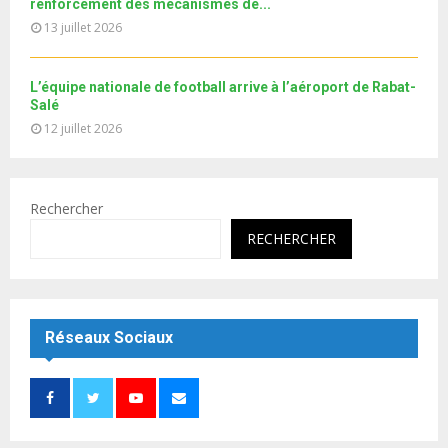
e
renforcement des mécanismes de...
13 juillet 2026
L’équipe nationale de football arrive à l’aéroport de Rabat-
Salé
12 juillet 2026
Rechercher
RECHERCHER
Réseaux Sociaux