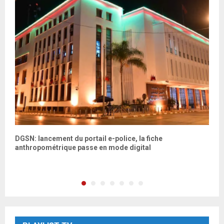
s
DGSN: lancement du portail e-police, la fiche
V
anthropométrique passe en mode digital
M
P