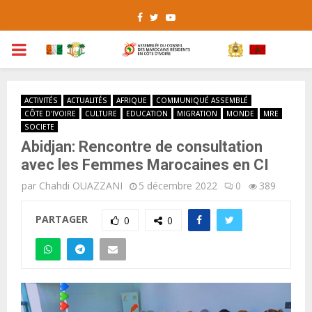
Facebook
Twitter
Youtube
PRIMARY
MENU
ACTIVITÉS
ACTUALITÉS
AFRIQUE
COMMUNIQUÉ ASSEMBLÉ
CÔTE D'IVOIRE
CULTURE
EDUCATION
MIGRATION
MONDE
MRE
SOCIETE
Abidjan: Rencontre de consultation
avec les Femmes Marocaines en CI
par
Chahdi OUAZZANI
5 décembre 2022
0
389
PARTAGER
0
0