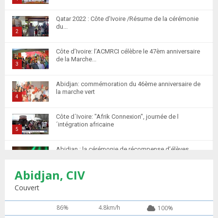
T
Qatar 2022 : Côte d’Ivoire /Résume de la cérémonie
h
du...
u
2
m
T
Côte d’Ivoire: l’ACMRCI célèbre le 47èm anniversaire
b
h
de la Marche...
n
u
3
a
m
T
i
Abidjan: commémoration du 46ème anniversaire de
b
h
la marche vert
l
n
u
4
y
a
m
T
o
i
Côte d´Ivoire: "Afrik Connexion", journée de l
b
h
u
´intégration africaine
l
n
u
5
t
y
a
m
T
u
o
i
Abidjan : la cérémonie de récompense d’élèves
b
h
b
u
marocains qui ont...
l
n
u
6
e
t
y
Abidjan, CIV
a
m
T
u
o
i
Retour des MRE : Les Marocains de Côte d'Ivoire
b
h
Couvert
b
u
saluent...
l
n
u
7
e
t
y
a
m
86%
4.8km/h
100%
T
u
o
i
Apprentissage de la langue Arabe 20 élèves
b