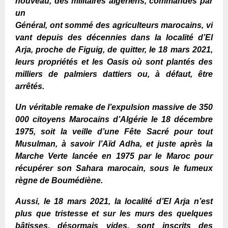
nouveau,
des
militaires
algérien
s,
commandés
par
un
Général
,
ont
sommé
des
agriculteurs
marocains,
vi
vant depuis des décennies dans la localité
d’El
Arja,
proche de Figuig, de quitter,
le
18 mars 2021,
leurs propriétés et les Oasis où sont plantés des
milliers de palmiers dattiers ou, à défaut, être
arr
ê
tés.
Un véritable remake de l’expulsion massive de
350
000
citoyens Marocains d’Algérie
le 18 décembre
1975, soit
la veille d’une Fête Sacré pour tout
Musulman,
à savoir
l’Aïd Adha, et j
uste après la
Marche Verte
lancée en 1975 par le Maroc pour
récupérer son Sahara
marocain
, sous le fumeux
règne de Boumédiène.
Aussi,
le
18 mars 2021, la localité d’El Arja n’est
plus que tristesse et sur les murs des quelques
bâtisses, désormais vides, sont inscrits des