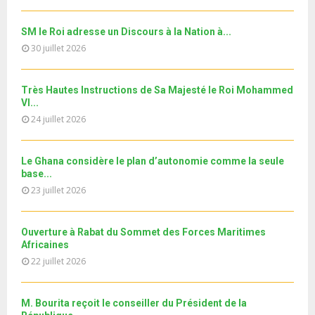
h
b
u
l
n
u
28
e
t
y
a
m
SM le Roi adresse un Discours à la Nation à...
T
u
o
i
Le360.ma • Spoliation des biens : Accord entre la
b
h
30 juillet 2026
b
u
Conservation...
l
n
u
29
e
t
y
a
m
T
u
o
i
جديد البطاقة الوطنية المغربية
Très Hautes Instructions de Sa Majesté le Roi Mohammed
b
h
b
u
VI...
l
n
u
30
e
t
y
24 juillet 2026
a
m
T
u
o
i
11ème édition de l’université d’été au bénéfice des
b
h
b
u
MRE الدورة...
l
n
u
31
e
Le Ghana considère le plan d’autonomie comme la seule
t
y
a
m
base...
T
u
o
i
b
h
23 juillet 2026
b
u
l
n
u
e
t
y
a
m
u
o
i
Ouverture à Rabat du Sommet des Forces Maritimes
b
b
u
Africaines
l
n
e
t
y
22 juillet 2026
a
u
o
i
b
u
l
e
M. Bourita reçoit le conseiller du Président de la
t
y