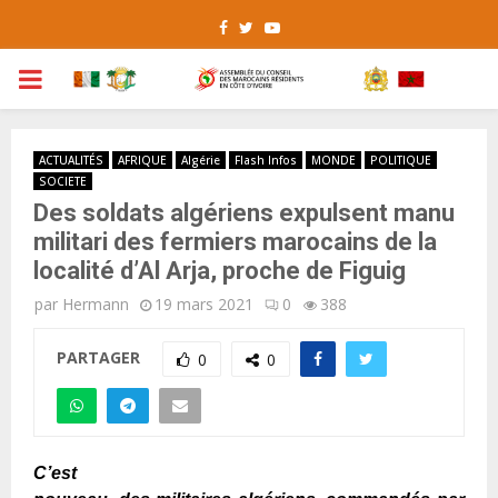
Facebook
Twitter
Youtube
PRIMARY
MENU
ACTUALITÉS
AFRIQUE
Algérie
Flash Infos
MONDE
POLITIQUE
SOCIETE
Des soldats algériens expulsent manu
militari des fermiers marocains de la
localité d’Al Arja, proche de Figuig
par
Hermann
19 mars 2021
0
388
PARTAGER
0
0
C’est