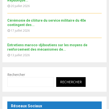
République...
u
o
20 juillet 2026
b
u
e
t
u
Cérémonie de clôture du service militaire du 40e
b
contingent des...
e
17 juillet 2026
Entretiens maroco-djiboutiens sur les moyens de
renforcement des mécanismes de...
13 juillet 2026
Rechercher
RECHERCHER
Réseaux Sociaux