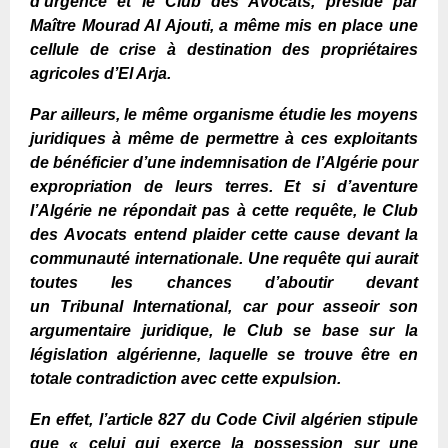
d’urgence et le
C
lub des Avocats, présidé par
Maître Mourad Al Ajouti, a même mis en place une
cellule de crise à destination des propriétaires
agricoles d’El Arja.
Par ailleurs, le même organisme étudie les moyens
juridiques à même de permettre à ces exploitants
de bénéficier d’une indemnisation de l’Algérie pour
expropriation de leurs terres. Et si d’aventure
l’Algérie ne répondait pas à cette requête, le
C
lub
des
A
vocats entend plaider cette cause devant la
communauté internationale. Une requête qui aurait
toutes les chances d’aboutir devant
un
T
ribunal
I
nternational, car pour asseoir son
argumentaire juridique, le Club se base sur la
législation algérienne, laquelle se trouve être en
totale contradiction avec cette expulsion.
En effet, l’article 827 du Code
C
ivil algérien stipule
que « celui qui exerce la possession sur une