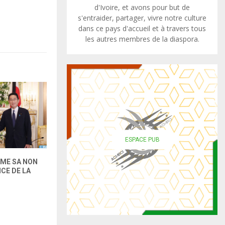
d'Ivoire, et avons pour but de
s'entraider, partager, vivre notre culture
dans ce pays d'accueil et à travers tous
les autres membres de la diaspora.
ESPACE PUB
RME SA NON
LES SYNDICATS REJETTENT
Lancement d’une 
CE DE LA
L’OBLIGATION DE
aérienne directe 
L’INJECTION DE RAPPEL: LE
et Rabat
SG DE L’ODT, ALI LOTFI,
S’EXPLIQUE