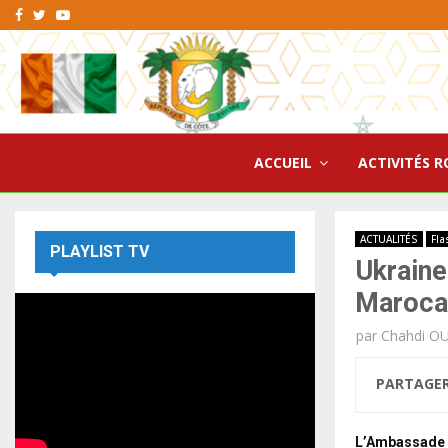
Facebook
Twitter
Youtube
ACCUEIL
ACTIVITÉS R
ACTUALITÉS
Fla
PLAYLIST TV
Ukraine
Marocai
par
Chahdi O
PARTAGE
L’Ambassade d