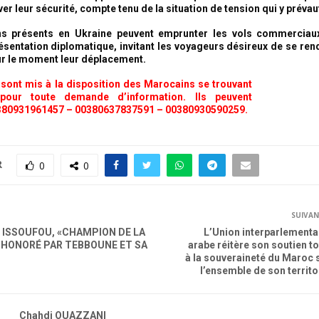
er leur sécurité, compte tenu de la situation de tension qui y prévau
s présents en Ukraine peuvent emprunter les vols commerciaux
résentation diplomatique, invitant les voyageurs désireux de se ren
ur le moment leur déplacement.
ont mis à la disposition des Marocains se trouvant
pour toute demande d’information. Ils peuvent
380931961457 – 00380637837591 – 00380930590259.
R
0
0
SUIVA
ISSOUFOU, «CHAMPION DE LA
L’Union interparlementa
SHONORÉ PAR TEBBOUNE ET SA
arabe réitère son soutien to
à la souveraineté du Maroc 
l’ensemble de son territo
Chahdi OUAZZANI