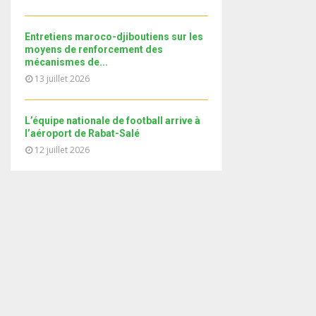
i
b
b
u
l
n
e
t
y
a
Entretiens maroco-djiboutiens sur les
u
o
i
moyens de renforcement des
b
u
mécanismes de...
l
e
t
13 juillet 2026
y
u
o
b
u
e
L’équipe nationale de football arrive à
t
l’aéroport de Rabat-Salé
u
12 juillet 2026
b
e