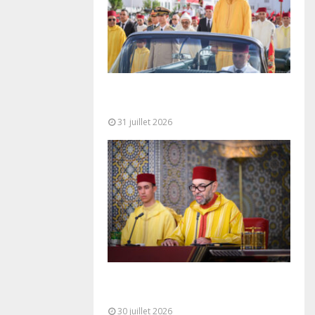
Fête du Trône : SM le Roi, Amir Al-
Mouminine, préside à Tétouan...
31 juillet 2026
SM le Roi adresse un Discours à
la Nation à l’occasion de...
30 juillet 2026