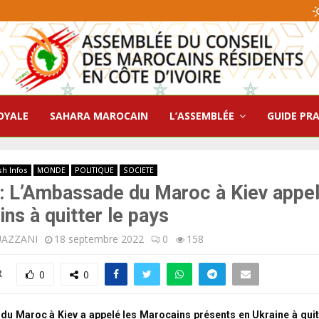
OYALE
SAHARA MAROCAIN
L’ASSEMBLÉE
GUIDE PR
sh Infos
MONDE
POLITIQUE
SOCIETE
: L’Ambassade du Maroc à Kiev appel
ns à quitter le pays
UAZZANI
18 septembre 2022
0
158
R
0
0
u Maroc à Kiev a appelé les Marocains présents en Ukraine à quitt