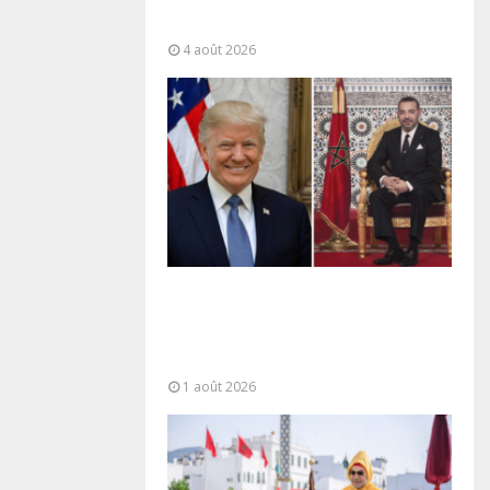
“responsabilité partagée” et le
Maroc...
4 août 2026
La voie express Tiznit-Dakhla
baptisée “Donald J. Trump
Highway”, une parfaite
illustration...
1 août 2026