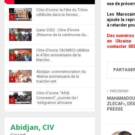
vue de préserv
Côte d’Ivoire: la Fête du Trône
Les Marocain
célébrée dans la ferveur...
1
ajoute la rep
à retarder po
T
Qatar 2022 : Côte d’Ivoire
h
/Résume de la cérémonie du...
Des numéros s
u
2
en Ukraine 
m
T
contacter 00
Côte d’Ivoire: l’ACMRCI célèbre
b
h
le 47èm anniversaire de la
n
u
3
Marche...
a
m
T
PARTAGE
i
b
Abidjan: commémoration du
h
l
46ème anniversaire de la
n
u
4
marche vert
y
a
m
T
o
i
PRÉCÉDENT
b
Côte d´Ivoire: "Afrik
h
u
l
n
Connexion", journée de l
MAHAMADOU 
u
5
t
´intégration africaine
y
ZLECAF», DÉ
a
m
u
PRESSE
T
o
i
b
b
Abidjan : la cérémonie de
h
u
l
n
récompense d’élèves
e
u
t
6
y
marocains qui ont...
Abidjan, CIV
a
m
u
o
T
i
Couvert
b