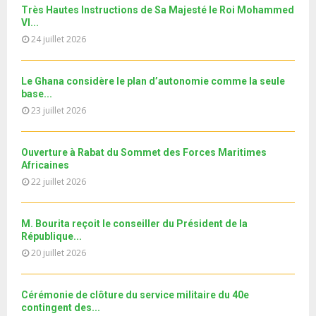
T
u
o
i
جديد البطاقة الوطنية المغربية
Très Hautes Instructions de Sa Majesté le Roi Mohammed
b
h
b
u
VI...
l
n
u
30
e
t
y
24 juillet 2026
a
m
T
u
o
i
11ème édition de l’université d’été au bénéfice des
b
h
b
u
MRE الدورة...
l
n
u
31
e
Le Ghana considère le plan d’autonomie comme la seule
t
y
a
m
base...
T
u
o
i
b
h
23 juillet 2026
b
u
l
n
u
e
t
y
a
m
u
o
i
Ouverture à Rabat du Sommet des Forces Maritimes
b
b
u
Africaines
l
n
e
t
y
22 juillet 2026
a
u
o
i
b
u
l
e
M. Bourita reçoit le conseiller du Président de la
t
y
République...
u
o
20 juillet 2026
b
u
e
t
u
Cérémonie de clôture du service militaire du 40e
b
contingent des...