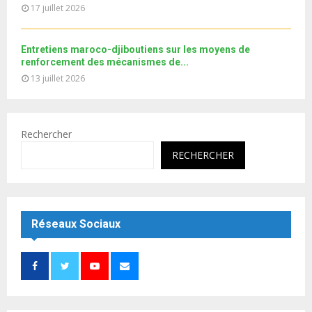
e
17 juillet 2026
Entretiens maroco-djiboutiens sur les moyens de
renforcement des mécanismes de...
13 juillet 2026
Rechercher
RECHERCHER
Réseaux Sociaux