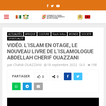
Facebook
Twitter
Youtube
PRIMARY
MENU
ACTUALITÉS
AFRIQUE
CULTURE
Flash Infos
MONDE
SOCIETE
SPIRITUALITÉ
VIDÉO. L’ISLAM EN OTAGE, LE
NOUVEAU LIVRE DE L’ISLAMOLOGUE
ABDELLAH CHERIF OUAZZANI
par
Chahdi OUAZZANI
18 septembre 2022
0
198
PARTAGER
0
0