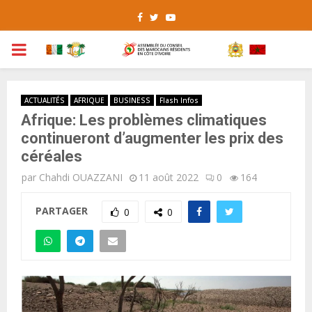
Facebook
Twitter
Youtube
PRIMARY
MENU
ACTUALITÉS
AFRIQUE
BUSINESS
Flash Infos
Afrique: Les problèmes climatiques
continueront d’augmenter les prix des
céréales
par
Chahdi OUAZZANI
11 août 2022
0
164
PARTAGER
0
0