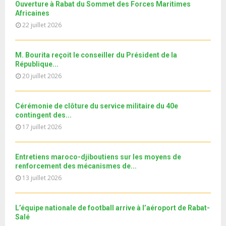
a
m
Ouverture à Rabat du Sommet des Forces Maritimes
T
u
o
i
b
Africaines
h
b
u
l
n
22 juillet 2026
u
e
t
y
a
m
u
o
i
b
b
u
M. Bourita reçoit le conseiller du Président de la
l
n
e
t
République...
y
a
u
20 juillet 2026
o
i
b
u
l
e
t
y
Cérémonie de clôture du service militaire du 40e
u
o
contingent des...
b
u
17 juillet 2026
e
t
u
b
Entretiens maroco-djiboutiens sur les moyens de
e
renforcement des mécanismes de...
13 juillet 2026
L’équipe nationale de football arrive à l’aéroport de Rabat-
Salé