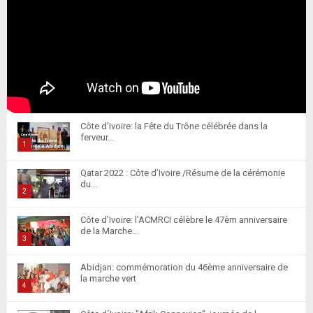
Côte d’Ivoire: la Fête du Trône célébrée dans la
ferveur...
1
T
Qatar 2022 : Côte d’Ivoire /Résume de la cérémonie
h
du...
u
2
m
T
Côte d’Ivoire: l’ACMRCI célèbre le 47èm anniversaire
b
h
de la Marche...
n
u
3
a
m
T
i
Abidjan: commémoration du 46ème anniversaire de
b
h
la marche vert
l
n
u
4
y
a
m
T
o