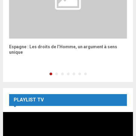
Espagne : Les droits de l’Homme, un argument à sens
unique
s
p
PLAYLIST TV