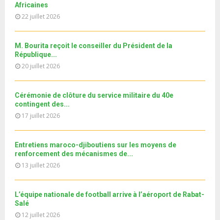
u
e
Africaines
t
y
a
m
T
u
22 juillet 2026
o
i
11ème édition de l’université d’été au bénéfice des
b
h
b
u
MRE الدورة...
l
n
u
31
e
t
y
a
m
M. Bourita reçoit le conseiller du Président de la
T
u
o
i
b
République...
h
b
u
l
n
20 juillet 2026
u
e
t
y
a
m
u
o
i
b
b
u
Cérémonie de clôture du service militaire du 40e
l
n
e
t
contingent des...
y
a
u
17 juillet 2026
o
i
b
u
l
e
t
y
Entretiens maroco-djiboutiens sur les moyens de
u
o
renforcement des mécanismes de...
b
u
13 juillet 2026
e
t
u
b
L’équipe nationale de football arrive à l’aéroport de Rabat-
e
Salé
12 juillet 2026