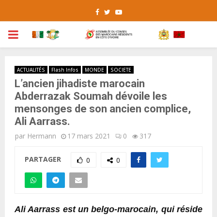
Facebook
Twitter
Youtube
PRIMARY
MENU
ACTUALITÉS
Flash Infos
MONDE
SOCIETE
L’ancien jihadiste marocain
Abderrazak Soumah dévoile les
mensonges de son ancien complice,
Ali Aarrass.
par
Hermann
17 mars 2021
0
317
PARTAGER
0
0
Ali Aarrass est un belgo-marocain, qui réside