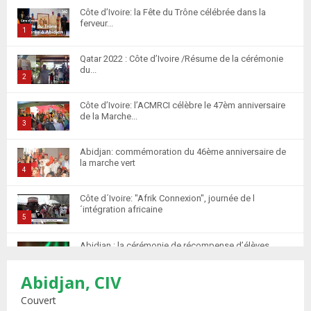
Côte d’Ivoire: la Fête du Trône célébrée dans la
ferveur...
1
T
Qatar 2022 : Côte d’Ivoire /Résume de la cérémonie
h
du...
u
2
m
T
Côte d’Ivoire: l’ACMRCI célèbre le 47èm anniversaire
b
h
de la Marche...
n
u
3
a
m
T
i
Abidjan: commémoration du 46ème anniversaire de
b
h
la marche vert
l
n
u
4
y
a
m
T
o
i
Côte d´Ivoire: "Afrik Connexion", journée de l
b
h
u
´intégration africaine
l
n
u
5
t
y
a
m
T
u
o
i
Abidjan : la cérémonie de récompense d’élèves
b
h
b
u
marocains qui ont...
l
n
u
6
e
t
y
Abidjan, CIV
a
m
T
u
o
i
Retour des MRE : Les Marocains de Côte d'Ivoire
b
h
Couvert
b
u
saluent...
l
n
7