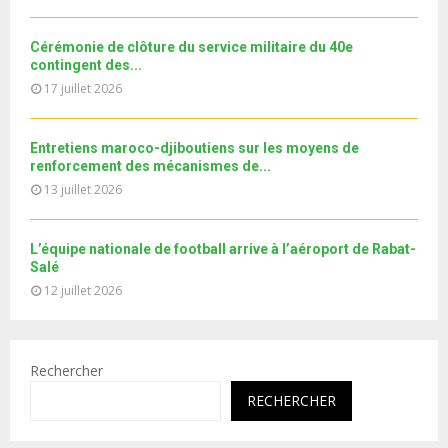
b
u
l
e
t
y
Cérémonie de clôture du service militaire du 40e
u
o
contingent des...
b
u
17 juillet 2026
e
t
u
b
Entretiens maroco-djiboutiens sur les moyens de
e
renforcement des mécanismes de...
13 juillet 2026
L’équipe nationale de football arrive à l’aéroport de Rabat-
Salé
12 juillet 2026
Rechercher
RECHERCHER