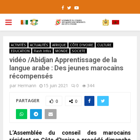
Facebook
Twitter
Youtube
PRIMARY
MENU
ACTIVITÉS
ACTUALITÉS
AFRIQUE
CÔTE D'IVOIRE
CULTURE
EDUCATION
Flash Infos
MONDE
SOCIETE
vidéo /Abidjan Apprentissage de la
langue arabe : Des jeunes marocains
récompensés
par
Hermann
15 juin 2021
0
344
PARTAGER
0
0
L’Assemblée du conseil des marocains
résidant en Côte d’Ivoire a procédé dimanche