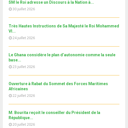
u
e
SM le Roi adresse un Discours à la Nation à...
t
y
a
m
T
u
30 juillet 2026
o
i
نوفل العواملة في قفص الاتهام.. الحلقة الكاملة
b
h
b
u
l
n
u
28
e
t
y
a
m
Très Hautes Instructions de Sa Majesté le Roi Mohammed
T
u
o
i
Le360.ma • Spoliation des biens : Accord entre la
VI...
b
h
b
u
Conservation...
l
n
24 juillet 2026
u
29
e
t
y
a
m
T
u
o
i
جديد البطاقة الوطنية المغربية
b
h
b
u
Le Ghana considère le plan d’autonomie comme la seule
l
n
u
30
e
base...
t
y
a
m
T
u
23 juillet 2026
o
i
11ème édition de l’université d’été au bénéfice des
b
h
b
u
MRE الدورة...
l
n
u
31
e
t
y
a
m
Ouverture à Rabat du Sommet des Forces Maritimes
T
u
o
i
b
Africaines
h
b
u
l
n
22 juillet 2026
u
e
t
y
a
m
u
o
i
b
b
u
M. Bourita reçoit le conseiller du Président de la
l
n
e
t
République...
y
a
u
20 juillet 2026
o
i